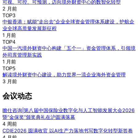
可视、可控、可预测，迈向境外财资中心的数智化转型
2 月前
TOP3
中银香港：赋能“走出去”企业全球资金管理体系建设，护航企
业全球高质量发展新征程
1 月前
TOP4
中国一汽境外财资中心构建「五个一」资金管理体系，引领境
外司库管理新实践
1 月前
TOP5
解读境外财资中心建设，助力世界一流企业海外资金管理
3 月前
会议动态
瞻仕咨询|第八届中国保险业数字化与人工智能发展大会2026
暨“金保奖”颁奖典礼在沪圆满落幕
4 周前
CDIE2026 圆满收官 以AI生产力落地书写数字化转型新答卷
4 月前