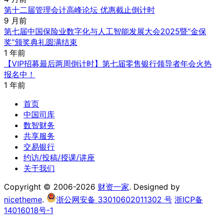
第十二届管理会计高峰论坛 优惠截止倒计时
9 月前
第七届中国保险业数字化与人工智能发展大会2025暨“金保
奖”颁奖典礼圆满结束
1 年前
【VIP招募最后两周倒计时】第七届零售银行领导者年会火热
报名中！
1 年前
首页
中国司库
数智财务
共享服务
交易银行
约访/投稿/授课/讲座
关于我们
Copyright © 2006-2026
财资一家
. Designed by
nicetheme
.
浙公网安备 33010602011302 号
浙ICP备
14016018号-1