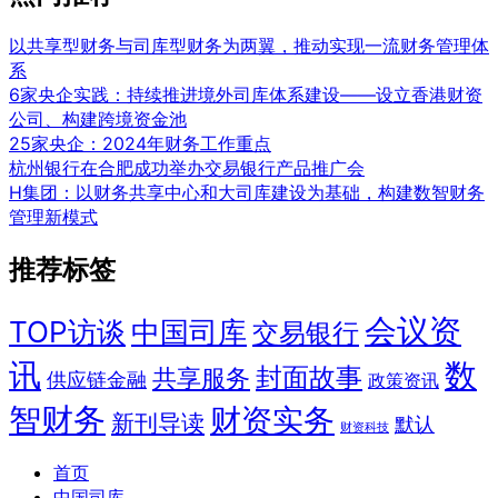
以共享型财务与司库型财务为两翼，推动实现一流财务管理体
系
6家央企实践：持续推进境外司库体系建设——设立香港财资
公司、构建跨境资金池
25家央企：2024年财务工作重点
杭州银行在合肥成功举办交易银行产品推广会
H集团：以财务共享中心和大司库建设为基础，构建数智财务
管理新模式
推荐标签
会议资
TOP访谈
中国司库
交易银行
讯
数
封面故事
共享服务
供应链金融
政策资讯
智财务
财资实务
新刊导读
默认
财资科技
首页
中国司库