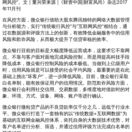
网风控”。文 | 董兴荣来源 |《财资中国|财富风尚》杂志2017
年11月刊
在风控方面，微众银行借助大股东腾讯独特的网络大数据管理
与分析能力，实行“传统银行风控”与“互联网风控”相结合，通
过在数据源和评级方法上的创新，有效降低金融服务中的信用
风险和欺诈风险，从而极大提升了信贷审核的效率。
微众银行目前的目标是大幅度降低运营成本，这要求它不靠网
点、不靠与客户面对面地完成风险控制，而是用提高科技手段
降低成本，微众银行控制风险的成本极低。当做到上亿级用户
时，信用风险就是可以接受的社会平均风险，最重要的是在此
基础上挑出“坏客户”，进一步降低风险。目前，微众银行采取
白名单制，能有效保证用户的信用情况。防范欺诈风险方面，
微众银行会利用社交信用、交易数据，多维度地对借款时的对
象、环境、方式、设备、网络、账户等进行确认。
微众银行微粒贷产品的不良贷款率仅千分之几，远低于行业水
平。微众银行打造了一套独有的以“传统数据+互联网数据”为
基础的互联网金融风控体系，依托自身的大数据技术优势，对
客户名单进行分析、筛选，并通过信用评级方法完成白名单的