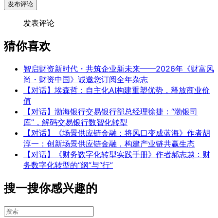
发布评论
发表评论
猜你喜欢
智启财资新时代・共筑企业新未来——2026年《财富风
尚・财资中国》诚邀您订阅全年杂志
【对话】埃森哲：自主化AI构建重塑优势，释放商业价
值
【对话】渤海银行交易银行部总经理徐捷：“渤银司
库”，解码交易银行数智化转型
【对话】《场景供应链金融：将风口变成蓝海》作者胡
淳一：创新场景供应链金融，构建产业链共赢生态
【对话】《财务数字化转型实践手册》作者郝志越：财
务数字化转型的“纲”与“行”
搜一搜你感兴趣的