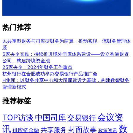
热门推荐
以共享型财务与司库型财务为两翼，推动实现一流财务管理体
系
6家央企实践：持续推进境外司库体系建设——设立香港财资
公司、构建跨境资金池
25家央企：2024年财务工作重点
杭州银行在合肥成功举办交易银行产品推广会
H集团：以财务共享中心和大司库建设为基础，构建数智财务
管理新模式
推荐标签
会议资
TOP访谈
中国司库
交易银行
讯
数
封面故事
共享服务
供应链金融
政策资讯