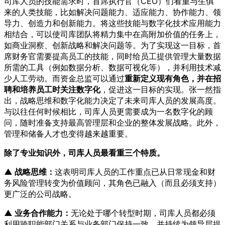
司库人员的技能需求时，首席执行官（CEO）们看重与生俱
来的人类技能，比如解决问题能力、适应能力、协作能力、领
导力、创造力和创新能力。将这些技能与数字化技术应用能力
相结合，可以使司库团队将精力集中在高附加价值的任务上，
如商业洞察、创新战略和解决问题等。为了实现这一目标，首
席财务官需要提高员工的技能，同时给员工提供管理大量数据
所需的工具（例如数据分析、数据可视化等），并利用技术减
少人工劳动。而资金总监可以通过
重新定义现有角色，并在招
聘和培养员工时关注数字化
，促进这一目标的实现。张一然指
出，战略思维和数字化能力决定了未来司库人员的发展高度。
与以往任何时候相比，司库人员更需要成为一名数字化的顾
问，随时准备支持最高管理层和企业的整体发展战略。此外，
管理和储备人才也变得越来越重要。
除了专业知识外，司库人员最看重三个特质。
▲ 战略思维：
这表明司库人员的工作重点已从日常现金和财
务风险管理转变为价值顾问，其角色已融入（而且必须支持）
更广泛的公司战略。
▲ 业务合作能力：
无论处于哪个转型时期，司库人员都必须
利用跨职能部门关系与业务部门保持一致，并持续为领导层提