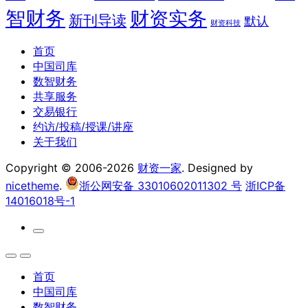
智财务
财资实务
新刊导读
默认
财资科技
首页
中国司库
数智财务
共享服务
交易银行
约访/投稿/授课/讲座
关于我们
Copyright © 2006-2026
财资一家
. Designed by
nicetheme
.
浙公网安备 33010602011302 号
浙ICP备
14016018号-1
首页
中国司库
数智财务