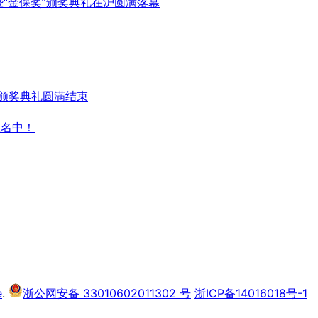
暨“金保奖”颁奖典礼在沪圆满落幕
”颁奖典礼圆满结束
报名中！
e
.
浙公网安备 33010602011302 号
浙ICP备14016018号-1