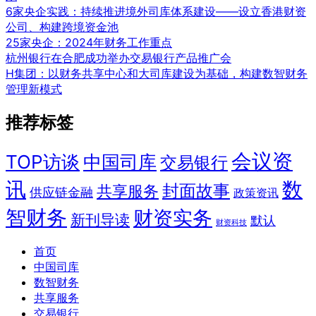
6家央企实践：持续推进境外司库体系建设——设立香港财资
公司、构建跨境资金池
25家央企：2024年财务工作重点
杭州银行在合肥成功举办交易银行产品推广会
H集团：以财务共享中心和大司库建设为基础，构建数智财务
管理新模式
推荐标签
会议资
TOP访谈
中国司库
交易银行
讯
数
封面故事
共享服务
供应链金融
政策资讯
智财务
财资实务
新刊导读
默认
财资科技
首页
中国司库
数智财务
共享服务
交易银行