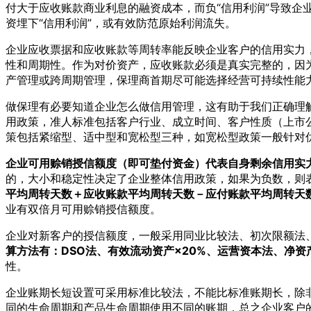
付大于应收账款商业利息的融资成本，而负“信用利润”导致企
资埋下“信用利润”，或有效防范原始利润流失。
企业应收票据和应收账款等周转率能反映企业客户的信用实力
性和周期性。作为对价资产，应收账款必须是真实完整的，因
产管理或跨周期管理，保理商首期尽可能选择经营可持续性能
做保理有必要知道企业怎么做信用管理，这有助于我们正确理
用政策，准人标准包括客户行业、成立时间、客户性质（上市
策包括紧缩型、适中型和宽松型三种，如宽松型政策一般针对
企业可用赊销授信额度（即可垫付资金）代表自身剩余信用实
的，大小和稳定性决定了企业整体信用政策，如果为负数，则
平均周转天数＋应收账款平均周转天数－应付账款平均周转天
业有双倍月可用赊销授信额度。
企业对新客户的授信额度，一般采用同业比较法、初次限额法
算方法有：DSO法、有效流动资产×20%、运营资本法、净资产
性。
企业账期长短设置可采用标准比较法，不能比标准账期长，除
同的生命周期和产品生命周期使用不同的账期，总之企业客户