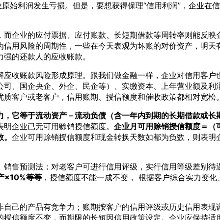
业原始利润发生亏损。但是，要想获得保理“信用利润”，企业在信
，而企业的应付票据、应付账款、长短期借款等周转率则能反映
为信用风险的周期性，一些在今天表观为坏账的对价资产，明天
力强的还款人的应收账款。
解应收账款风险形成原理。跟我们做金融一样，企业对信用客户
公司、国企央企、外企、民企等）、实缴资本、上年营业额及利
优质客户或老客户，信用账期、授信额度和催收政策都相对宽松
力，它等于流动资产－流动负债（含一年内到期的长期借款或长
表明企业已无可用赊销授信额度。
企业月可用赊销授信额度＝（可
数。
企业可用赊销授信额度和现金转换天数如都为负数，则表明
、销售预测法；对老客户可进行信用评级，实行信用等级差别待
×10%等等
，授信额度不能一成不变， 根据客户综合实力变化
非自己的产品有竞争力；账期按客户的信用评级或历史信用表现
的授信额度不变，而期限的长短因信用政策设定。企业应保持适