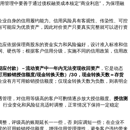
用管理中要善于通过债权融资成本核定“商业利息”，为保理融
企业自身的信用履约能力。信用风险具有客观性、传染性、可控
有可能应为优质资产，因此对价资产只要真实完整就可以进行资
也应依据保理商股东的资金实力和风险偏好，设计准入标准和信
润、硬伤等；根据客户信用分级，实施不同的信用政策，信用政
。
期应付款）－流动资产中一年内无法变现收回资产
，它是动态
用赊销授信额度/现金转换天数）/30，现金转换天数＝存货
企业有月可用赊销授信额度；仅现金转换天数为负数，则表明企
遇管理，对信用等级高的客户可酌情逐步放大授信额度。
授信测
、行业变化和风险征兆适时调整，正常情况下保持一定稳定
调整，评级高的账期延长一一些，否 则应调短一些；在企业不
度的可用赊销授信额度，增强信用管理弹性，避免客户违约带来