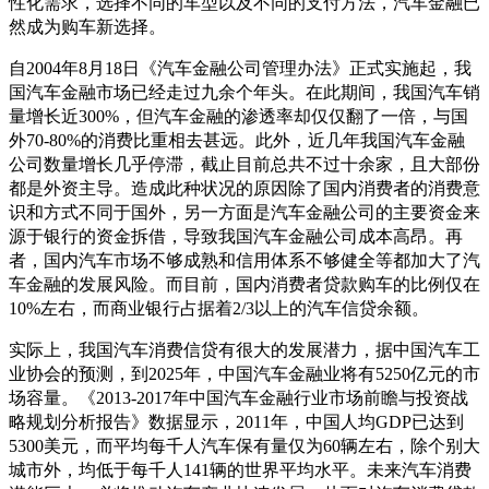
性化需求，选择不同的车型以及不同的支付方法，汽车金融已
然成为购车新选择。
自2004年8月18日《汽车金融公司管理办法》正式实施起，我
国汽车金融市场已经走过九余个年头。在此期间，我国汽车销
量增长近300%，但汽车金融的渗透率却仅仅翻了一倍，与国
外70-80%的消费比重相去甚远。此外，近几年我国汽车金融
公司数量增长几乎停滞，截止目前总共不过十余家，且大部份
都是外资主导。造成此种状况的原因除了国内消费者的消费意
识和方式不同于国外，另一方面是汽车金融公司的主要资金来
源于银行的资金拆借，导致我国汽车金融公司成本高昂。再
者，国内汽车市场不够成熟和信用体系不够健全等都加大了汽
车金融的发展风险。而目前，国内消费者贷款购车的比例仅在
10%左右，而商业银行占据着2/3以上的汽车信贷余额。
实际上，我国汽车消费信贷有很大的发展潜力，据中国汽车工
业协会的预测，到2025年，中国汽车金融业将有5250亿元的市
场容量。《2013-2017年中国汽车金融行业市场前瞻与投资战
略规划分析报告》数据显示，2011年，中国人均GDP已达到
5300美元，而平均每千人汽车保有量仅为60辆左右，除个别大
城市外，均低于每千人141辆的世界平均水平。未来汽车消费