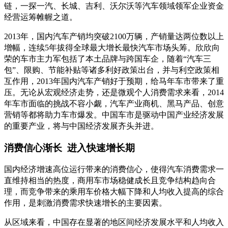
链，一探一汽、长城、吉利、沃尔沃等汽车领域领军企业资金
经营运筹帷幄之道。
2013年，国内汽车产销均突破2100万辆，产销量达两位数以上
增幅，连续5年拔得全球最大增长最快汽车市场头筹。欣欣向
荣的车市主力军包括了本土品牌与跨国车企，随着“汽车三
包”、限购、节能补贴等诸多利好政策出台，并与利空政策相
互作用，2013年国内汽车产销好于预期，给马年车市带来了重
压。无论从宏观经济走势，还是微观个人消费需求来看，2014
年车市面临的挑战不容小觑，汽车产业商机、黑马产品、创意
营销等都将助力车市爆发。中国车市是驱动中国产业经济发展
的重要产业，将与中国经济发展齐头并进。
消费信心渐长
进入快速增长期
国内经济增速高位运行带来的消费信心，使得汽车消费需求一
直维持相当的热度，商用车市场稳健成长且竞争结构趋向合
理，而竞争带来的乘用车价格大幅下降和人均收入提高的综合
作用，是刺激消费需求快速增长的主要因素。
从区域来看，中国存在显著的地区间经济发展水平和人均收入