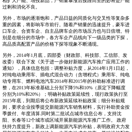
相扩大产能、增投新品，产销量暴涨后接踵而至的必将是产能
过剩和消化不良。
另外，市场的逐渐饱和，产品日益的同质化与交叉性等复杂多
重的因素，将影响车市前行。随着产销量的迅速提升，豪车进
口车企、合资车企、自主品牌车企的市场压力也与日倍增。特
别是在细分的市场中，各方车企产品线向下一级品类的下探，
高品质高配置产品的价格下探等现象不断涌现。
另外，2014年1月底，四部委（财政部、科技部、工信部、发
改委）联合下发《关于进一步做好新能源汽车推广应用工作的
通知》，具体信息包括：调整补贴力度，从2014年1月1日起，
对纯电动乘用车、插电式混合动力（含增程式）乘用车、纯电
动专用车、燃料电池汽车2014年和2015年的补助标准进行调
整，在2013年标准基础上分别下降5%和10%（原定下降幅度
分别为10%和20%）；明确补贴政策延续性，现行政策执行至
2015年底，到期后将公布新政策延续补贴政策；细分补贴规
则，要求企业按季提交新能源汽车销售材料，实行补助资金按
季拨付、年度清算.同时第二批试点城市信息公布，支持沈
阳、长春等12个城市或区域开展新能源汽车推广工作。 政府
扶持力度提升，新政上调新能源汽车的补贴，表明政府大力发