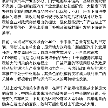
展新能源汽车产业的决心。由于电池成本偏高，基础设施配套
不完善，国内新能源汽车产业发展仍处初级阶段，大幅度下调
补贴额度将削弱原先微弱的性价比优势，不利于培养下游消费
群体的培养。新政明确指出现行政策到期后将延续补贴政策，
缓解企业对政策突然退出的担忧，强化新能源汽车产业链上下
游的发展信心，避免出现由于补贴政策断档而引发的下游销售
萎缩。
目前，试点城市或区域合计40个，未来推广总量有望达到35万
辆。两批试点名单出台，显示地方政府推广新能源汽车的意愿
强烈，主要原因有二：政绩考核方式改变，不再单纯追求
GDP增速，而是追求环保与增长的结合；由于新能源汽车是
缓解大气污染的有效途径之一，日益严重的环境问题成为政府
推动新能源汽车产业发展的动力之一。考虑到政府在新能源汽
车推广中处于中枢地位，其角色的积极转变将成为顺利推广的
关键点，积极看好新能源汽车未来的可持续性发展。
总结上述情况相关专家表示，在新车产销规模基数越来越庞大
的背景下，中国车市未来增长趋缓将是一个中长期的命题。受
善变的汽车政策、不均衡的区域经济等因素影响，汽车销量的
确存在着太多的变数，随时可能出现过山车般大起大落。