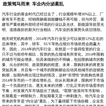
政策驾马而来
车企内分泌紊乱
汽车行业的黄金时代已经过去了，行业规模年增30%以上、厂
家有车不愁卖、经销商躺着就能赚钱不再可能，但与外贸、基
建等严重依赖外部经济环境的行业以及光伏、新能源等前景光
明、道路曲折的新兴行业相比，汽车业的发展势头依旧强劲。
相关研究机构表明，2014年汽车行业至少可以保持12%左右的
总体增长，其中，轿车、SUV等热点细分市场依然会跑赢大
市。因此，2014年的汽车行业，依然是一个值得投资的行业，
只不过与前些年相比，投资的热点领域有所变化。2014年限购
的城市可能会增多。但具体细则仍不明确，包括限购城市的数
量、出台的时间、政策限购的程度。未来，限购到来的将更加
突如其来，并且每一个城市的限购都会拉动其他城市的连锁抢
购潮，短期内将出现过热的情况，这种“非理性”的抢购也将是
2014年车市的一个潜在增长点。但从长期来讲，限购对于市场
是一个负面的打击。透支未来的消费，打乱正常的市场需求的
节奏，对发展汽车市场提出了挑战。“双限”政策对车市影响，
长期看是一种限制力，而短期看又是一种刺激力。给汽车企业
带来的常常是“内分泌”紊乱，为了赢得眼下市场份额，企业竞