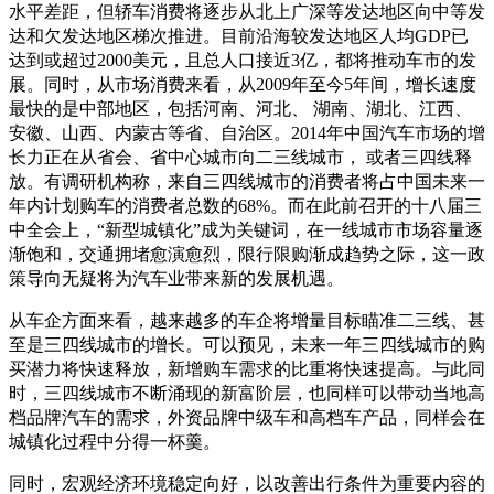
水平差距，但轿车消费将逐步从北上广深等发达地区向中等发
达和欠发达地区梯次推进。目前沿海较发达地区人均GDP已
达到或超过2000美元，且总人口接近3亿，都将推动车市的发
展。同时，从市场消费来看，从2009年至今5年间，增长速度
最快的是中部地区，包括河南、河北、 湖南、湖北、江西、
安徽、山西、内蒙古等省、自治区。2014年中国汽车市场的增
长力正在从省会、省中心城市向二三线城市， 或者三四线释
放。有调研机构称，来自三四线城市的消费者将占中国未来一
年内计划购车的消费者总数的68%。而在此前召开的十八届三
中全会上，“新型城镇化”成为关键词，在一线城市市场容量逐
渐饱和，交通拥堵愈演愈烈，限行限购渐成趋势之际，这一政
策导向无疑将为汽车业带来新的发展机遇。
从车企方面来看，越来越多的车企将增量目标瞄准二三线、甚
至是三四线城市的增长。可以预见，未来一年三四线城市的购
买潜力将快速释放，新增购车需求的比重将快速提高。与此同
时，三四线城市不断涌现的新富阶层，也同样可以带动当地高
档品牌汽车的需求，外资品牌中级车和高档车产品，同样会在
城镇化过程中分得一杯羹。
同时，宏观经济环境稳定向好，以改善出行条件为重要内容的