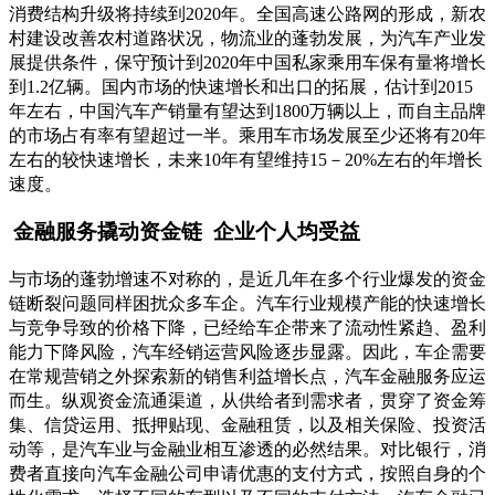
消费结构升级将持续到2020年。全国高速公路网的形成，新农
村建设改善农村道路状况，物流业的蓬勃发展，为汽车产业发
展提供条件，保守预计到2020年中国私家乘用车保有量将增长
到1.2亿辆。国内市场的快速增长和出口的拓展，估计到2015
年左右，中国汽车产销量有望达到1800万辆以上，而自主品牌
的市场占有率有望超过一半。乘用车市场发展至少还将有20年
左右的较快速增长，未来10年有望维持15－20%左右的年增长
速度。
金融服务撬动资金链
企业个人均受益
与市场的蓬勃增速不对称的，是近几年在多个行业爆发的资金
链断裂问题同样困扰众多车企。汽车行业规模产能的快速增长
与竞争导致的价格下降，已经给车企带来了流动性紧趋、盈利
能力下降风险，汽车经销运营风险逐步显露。因此，车企需要
在常规营销之外探索新的销售利益增长点，汽车金融服务应运
而生。纵观资金流通渠道，从供给者到需求者，贯穿了资金筹
集、信贷运用、抵押贴现、金融租赁，以及相关保险、投资活
动等，是汽车业与金融业相互渗透的必然结果。对比银行，消
费者直接向汽车金融公司申请优惠的支付方式，按照自身的个