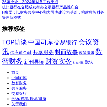
25家央企：2024年财务工作重点
杭州银行在合肥成功举办交易银行产品推广会
H集团：以财务共享中心和大司库建设为基础，构建数智财务
管理新模式
推荐标签
会议资
TOP访谈
中国司库
交易银行
讯
数
封面故事
共享服务
供应链金融
政策资讯
智财务
财资实务
新刊导读
默认
财资科技
首页
中国司库
数智财务
共享服务
交易银行
约访/投稿/授课/讲座
关于我们