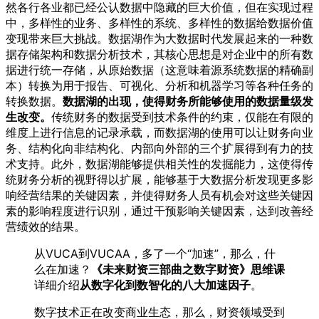
然各行各业都已经公认数据中隐藏的巨大价值，但在实现过程
中，多样性的业务、多样性的系统、多样性的数据给数据价值
变现带来巨大挑战。数据湖作为大数据时代发展起来的一种数
据存储架构和数据分析技术，其核心思想是对企业中的所有数
据进行统一存储，从原始数据（这意味着源系统数据的精确副
本）转换为用于报告、可视化、分析和机器学习等各种任务的
转换数据。
数据湖的出现，使得财务所能够使用的数据量级发
生改变。
传统财务的数据受到技术条件的约束，仅能在有限的
维度上进行信息的记录承载，而数据湖的使用可以让财务向业
务、结构化向非结构化、内部向外部的三个扩展得到有力的技
术支持。此外，数据湖能够提供相关性的发掘能力，这使得传
统财务分析的视野得以扩展，能够基于大数据分析发现更多影
响经营结果的关键因素，并使得财务人员有机会对这些关键因
素的影响程度进行识别，通过干预影响关键因素，达到改善经
营绩效的结果。
从VUCA到VUCAA，多了一个“加速”，那么，什
么在加速？
《未来财资三部曲之数字财资》思维课
详细介绍
从数字化到数智化的八大加速因子
。
数字技术正在改变商业生态，那么，财资领域受到