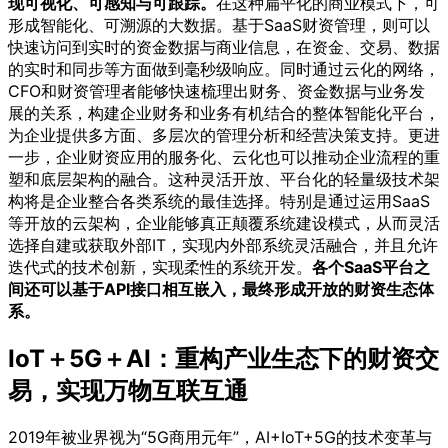
现可视化、可感知与可跟踪。
在这种扁平化的商业模式下，可
形成智能化、可溯源的大数据。基于SaaS财资管理，则可以
快速访问到实时的资金数据与商业信息，在资金、交易、数据
的实时和同步等方面做到毫秒级响应。同时通过云化的网络，
CFO和财资管理者能够快速梳理出财务、资金数据与业务发
展的关系，构建企业财务和业务有机结合的整体智能化平台，
为企业提供多方面、多层次的管理分析和经营决策支持。更进
一步，企业财资应用的服务化、云化也可以推动企业流程的重
塑和底层架构的融合。这种灵活开放、平台化的轻量级技术架
构将是企业整合各类系统的最佳选择。特别是通过运用SaaS
等开放的云架构，企业能够真正颠覆系统建设模式，从而灵活
选择自建或获取外部IT，实现内外部系统灵活融合，并且允许
迭代式的技术创新，实现柔性的系统开发。
各个SaaS平台之
间还可以基于API接口相互嵌入，最终形成开放的财资生态体
系。
IoT＋5G＋AI：重构产业生态下的财资交
易，实现万物互联互通
2019年被业界视为“5G商用元年”，AI+IoT+5G的技术变革与