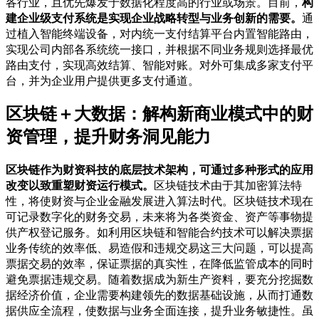
各行业，且优先爆发于数据化程度高的行业或场景。目前，
构
建企业级支付系统是实现企业战略转型与业务创新的需要。
通
过植入智能终端设备，对内统一支付结算平台内置智能路由，
实现公司内部各系统统一接口，并根据不同业务规则选择最优
路由支付，实现高效结算、智能对账。对外可集成多家支付平
台，并为企业用户提供更多支付通道。
区块链＋大数据：解构新商业模式中的财
资管理，提升财务洞见能力
区块链作为财资科技的底层技术架构，可通过多种形式的应用
改变以致重塑财资运行模式。
区块链技术由于其加密算法特
性，将使财资与企业金融发展进入算法时代。区块链技术现在
可记录数字化的财务交易，未来将为各类资金、资产等事物提
供产权登记服务。如利用区块链和智能合约技术可以解决票据
业务传统的效率低、易造假和违规交易这三大问题，可以提高
票据交易的效率，保证票据的真实性，在降低监管成本的同时
避免票据违规交易。随着数据成为新生产资料，要充分挖掘数
据经济价值，企业需要构建领先的数据基础设施，从而打通数
据供应全流程，使数据与业务全面连接，提升业务敏捷性。虽