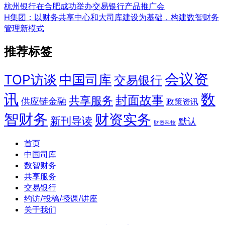
杭州银行在合肥成功举办交易银行产品推广会
H集团：以财务共享中心和大司库建设为基础，构建数智财务
管理新模式
推荐标签
会议资
TOP访谈
中国司库
交易银行
讯
数
封面故事
共享服务
供应链金融
政策资讯
智财务
财资实务
新刊导读
默认
财资科技
首页
中国司库
数智财务
共享服务
交易银行
约访/投稿/授课/讲座
关于我们