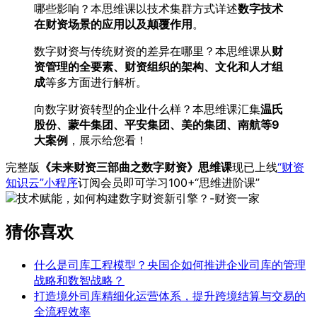
哪些影响？本思维课以技术集群方式详述
数字技术
在财资场景的应用以及颠覆作用
。
数字财资与传统财资的差异在哪里？本思维课从
财
资管理的全要素、财资组织的架构、文化和人才组
成
等多方面进行解析。
向数字财资转型的企业什么样？本思维课汇集
温氏
股份、蒙牛集团、平安集团、美的集团、南航等9
大案例
，展示给您看！
完整版
《未来财资三部曲之数字财资》思维课
现已上线
“财资
知识云”小程序
订阅会员即可学习100+“思维进阶课”
猜你喜欢
什么是司库工程模型？央国企如何推进企业司库的管理
战略和数智战略？
打造境外司库精细化运营体系，提升跨境结算与交易的
全流程效率