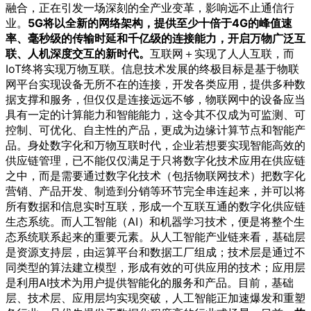
融合，正在引发一场深刻的全产业变革，影响远不止通信行
业。
5G将以全新的网络架构，提供至少十倍于4G的峰值速
率、毫秒级的传输时延和千亿级的连接能力，开启万物广泛互
联、人机深度交互的新时代。
互联网＋实现了人人互联，而
IoT终将实现万物互联。信息技术发展的终极目标是基于物联
网平台实现设备无所不在的连接，开发各类应用，提供多种数
据支撑和服务，但仅仅是连接远远不够，物联网中的设备应当
具有一定的计算能力和智能能力，这令其不仅成为可监测、可
控制、可优化、自主性的产品，更成为边缘计算节点和智能产
品。身处数字化和万物互联时代，企业若想要实现智能高效的
供应链管理，已不能仅仅满足于只将数字化技术应用在供应链
之中，而是需要通过数字化技术（包括物联网技术）把数字化
营销、产品开发、制造到分销等环节完全串连起来，并可以将
所有数据和信息实时互联，形成一个互联互通的数字化供应链
生态系统。而人工智能（AI）和机器学习技术，便是将整个生
态系统联系起来的重要元素。从人工智能产业链来看，基础层
是资源支持层，由运算平台和数据工厂组成；技术层是通过不
同类型的算法建立模型，形成有效的可供应用的技术；应用层
是利用AI技术为用户提供智能化的服务和产品。目前，基础
层、技术层、应用层均实现突破，人工智能正加速爆发和重塑