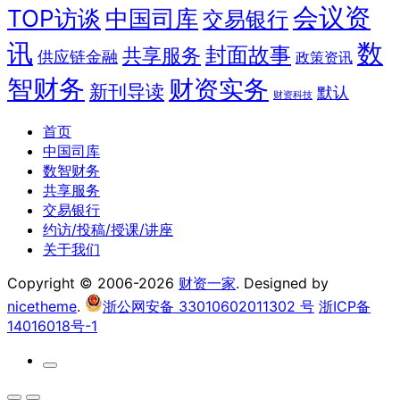
会议资
TOP访谈
中国司库
交易银行
讯
数
封面故事
共享服务
供应链金融
政策资讯
智财务
财资实务
新刊导读
默认
财资科技
首页
中国司库
数智财务
共享服务
交易银行
约访/投稿/授课/讲座
关于我们
Copyright © 2006-2026
财资一家
. Designed by
nicetheme
.
浙公网安备 33010602011302 号
浙ICP备
14016018号-1