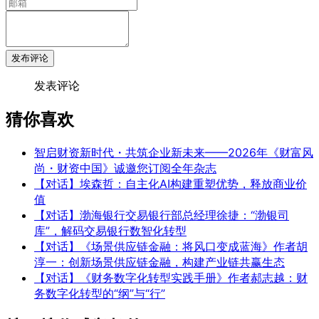
发布评论
发表评论
猜你喜欢
智启财资新时代・共筑企业新未来——2026年《财富风
尚・财资中国》诚邀您订阅全年杂志
【对话】埃森哲：自主化AI构建重塑优势，释放商业价
值
【对话】渤海银行交易银行部总经理徐捷：“渤银司
库”，解码交易银行数智化转型
【对话】《场景供应链金融：将风口变成蓝海》作者胡
淳一：创新场景供应链金融，构建产业链共赢生态
【对话】《财务数字化转型实践手册》作者郝志越：财
务数字化转型的“纲”与“行”