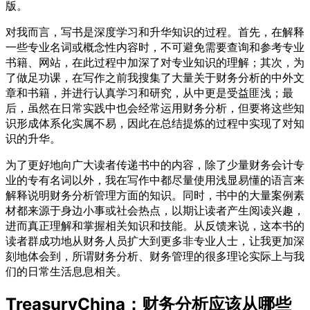
版。
对我而言，写书是深度学习和升华知识的过程。首先，在解释
一些专业名词或概念性内容时，不可避免需要查询和参考专业
书籍、网站，在此过程中加深了对专业知识的理解；其次，为
了做足功课，在写作之前我搜集了大量关于财务分析的中外文
章和书籍，并进行认真学习和研究，从中更是受益匪浅；最
后，虽然在日常实践中也会经常运用财务分析，但要将这些知
识形成体系化实属不易，因此在总结提炼的过程中实现了对知
识的升华。
为了更好地向广大读者传递书中的内容，除了少量财务会计专
业的专有名词以外，我在写作中都尽量使用浅显易懂的语言来
解释说明财务分析管理方面的知识。同时，书中的大量案例素
材都来源于身边小事或社会热点，以期让读者产生阅读兴趣，
进而真正理解和掌握相关知识和技能。从反馈来说，这本书的
读者群成功地从财务人员扩大到更多非专业人士，让我更加深
刻地体会到，所谓财务分析、财务管理的很多理论实际上与我
们的日常生活息息相关。
TreasuryChina：财务分析应该从哪些