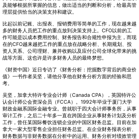
及能够根据所掌握的信息，做出适当的判断和分析，给最高管
理层提供恰当的决策支持和建议。
比起以前记账、出报表、报销费用等简单的工作，现在越来越
多的财务人员把工作的重点放到决策支持上。CFO以前的工
作可能是以成本费用控制、财务报告和合规性申报为主，而现
在的CFO越来越把工作的重点放在战略分析、长期规划、投
资人关系、公司理财、兼并收购以及应付公司全球化带来的挑
战等方面。这也许是许多财务人员的最终梦想。
《财资中国》近日专访了《财务分析：挖掘数字背后的商业价
值》一书作者吴坚，请他分享他在财务分析方面的经验和思
考。
吴坚，加拿大特许专业会计师（Canada CPA），英国特许公
认会计师公会资深会员（FCCA）。1992年毕业于厦门大学
财政金融系国际金融专业。曾就职于四大会计师事务所，从事
审计工作，之后二十年多一直在跨国企业从事财务计划及分析
工作，曾任某国际餐饮连锁企业的中国区财务总监。目前在加
拿大一家大型零售企业担任财务总监。在企业财务报表分析、
财务数据与非财务数据在分析中的运用、财务分析对绩效管理