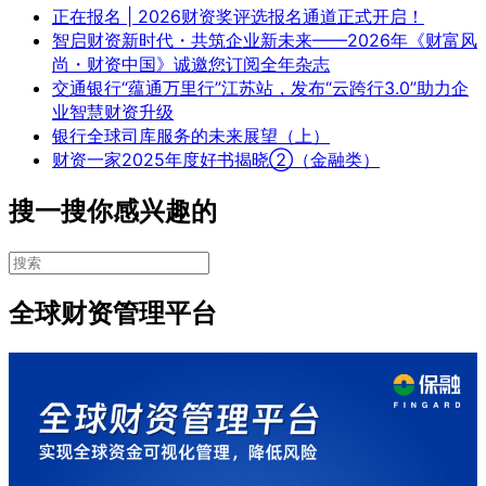
正在报名 | 2026财资奖评选报名通道正式开启！
智启财资新时代・共筑企业新未来——2026年《财富风
尚・财资中国》诚邀您订阅全年杂志
交通银行“蕴通万里行”江苏站，发布“云跨行3.0”助力企
业智慧财资升级
银行全球司库服务的未来展望（上）
财资一家2025年度好书揭晓②（金融类）
搜一搜你感兴趣的
全球财资管理平台