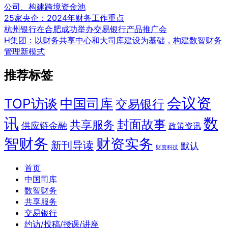
公司、构建跨境资金池
25家央企：2024年财务工作重点
杭州银行在合肥成功举办交易银行产品推广会
H集团：以财务共享中心和大司库建设为基础，构建数智财务
管理新模式
推荐标签
会议资
TOP访谈
中国司库
交易银行
讯
数
封面故事
共享服务
供应链金融
政策资讯
智财务
财资实务
新刊导读
默认
财资科技
首页
中国司库
数智财务
共享服务
交易银行
约访/投稿/授课/讲座