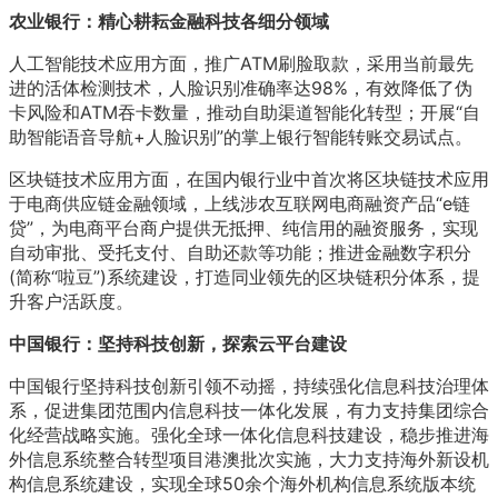
农业银行：精心耕耘金融科技各细分领域
人工智能技术应用方面，推广ATM刷脸取款，采用当前最先
进的活体检测技术，人脸识别准确率达98%，有效降低了伪
卡风险和ATM吞卡数量，推动自助渠道智能化转型；开展“自
助智能语音导航+人脸识别”的掌上银行智能转账交易试点。
区块链技术应用方面，在国内银行业中首次将区块链技术应用
于电商供应链金融领域，上线涉农互联网电商融资产品“e链
贷”，为电商平台商户提供无抵押、纯信用的融资服务，实现
自动审批、受托支付、自助还款等功能；推进金融数字积分
(简称“啦豆”)系统建设，打造同业领先的区块链积分体系，提
升客户活跃度。
中国银行：坚持科技创新，探索云平台建设
中国银行坚持科技创新引领不动摇，持续强化信息科技治理体
系，促进集团范围内信息科技一体化发展，有力支持集团综合
化经营战略实施。强化全球一体化信息科技建设，稳步推进海
外信息系统整合转型项目港澳批次实施，大力支持海外新设机
构信息系统建设，实现全球50余个海外机构信息系统版本统