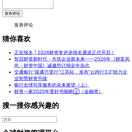
发布评论
发表评论
猜你喜欢
正在报名 | 2026财资奖评选报名通道正式开启！
智启财资新时代・共筑企业新未来——2026年《财富风
尚・财资中国》诚邀您订阅全年杂志
交通银行“蕴通万里行”江苏站，发布“云跨行3.0”助力企
业智慧财资升级
银行全球司库服务的未来展望（上）
财资一家2025年度好书揭晓②（金融类）
搜一搜你感兴趣的