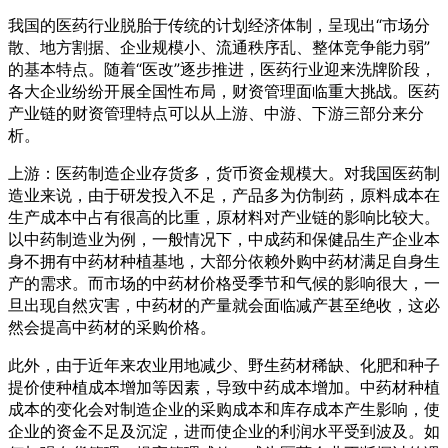
我国的医药行业脱胎于传统的计划经济体制，呈现出“市场分
散、地方割据、企业规模小、流通秩序乱、整体竞争能力弱”
的基本特点。随着“医改”逐步推进，医药行业迎来洗牌阶段，
各大企业纷纷开展全国性布局，财资管理面临重大挑战。医药
产业链的财资管理特点可以从上游、中游、下游三部分来分
析。
上游：医药制造企业存货多，货币资金规模大。对我国医药制
造业来说，由于研发投入不足，产品多为仿制药，原料成本在
生产成本中占有很高的比重，原材料对产业链的影响比较大。
以中药制造业为例，一般情况下，中成药和保健品生产企业本
身不拥有中药材种植基地，大部分依赖外购中药材满足自身生
产的需求。而市场的中药材价格受季节和气候的影响很大，一
旦出现自然灾害，中药材的产量就会面临减产甚至绝收，这必
然会提高中药材的采购价格。
此外，由于近年来农业用地减少、野生药材稀缺、化肥和种子
提价使种植成本增加等因素，导致中药成本增加。中药材种植
成本的变化会对制造企业的采购成本和库存成本产生影响，使
企业的资金不足及沉淀，进而使企业的利润水平受到波及。如