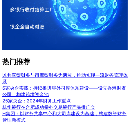
热门推荐
以共享型财务与司库型财务为两翼，推动实现一流财务管理体
系
6家央企实践：持续推进境外司库体系建设——设立香港财资
公司、构建跨境资金池
25家央企：2024年财务工作重点
杭州银行在合肥成功举办交易银行产品推广会
H集团：以财务共享中心和大司库建设为基础，构建数智财务
管理新模式