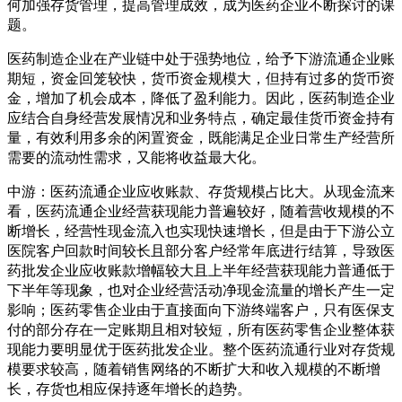
何加强存货管理，提高管理成效，成为医药企业不断探讨的课
题。
医药制造企业在产业链中处于强势地位，给予下游流通企业账
期短，资金回笼较快，货币资金规模大，但持有过多的货币资
金，增加了机会成本，降低了盈利能力。因此，医药制造企业
应结合自身经营发展情况和业务特点，确定最佳货币资金持有
量，有效利用多余的闲置资金，既能满足企业日常生产经营所
需要的流动性需求，又能将收益最大化。
中游：医药流通企业应收账款、存货规模占比大。从现金流来
看，医药流通企业经营获现能力普遍较好，随着营收规模的不
断增长，经营性现金流入也实现快速增长，但是由于下游公立
医院客户回款时间较长且部分客户经常年底进行结算，导致医
药批发企业应收账款增幅较大且上半年经营获现能力普通低于
下半年等现象，也对企业经营活动净现金流量的增长产生一定
影响；医药零售企业由于直接面向下游终端客户，只有医保支
付的部分存在一定账期且相对较短，所有医药零售企业整体获
现能力要明显优于医药批发企业。整个医药流通行业对存货规
模要求较高，随着销售网络的不断扩大和收入规模的不断增
长，存货也相应保持逐年增长的趋势。