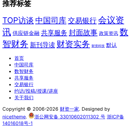
推荐标签
会议资
TOP访谈
中国司库
交易银行
讯
数
封面故事
共享服务
供应链金融
政策资讯
智财务
财资实务
新刊导读
默认
财资科技
首页
中国司库
数智财务
共享服务
交易银行
约访/投稿/授课/讲座
关于我们
Copyright © 2006-2026
财资一家
. Designed by
nicetheme
.
浙公网安备 33010602011302 号
浙ICP备
14016018号-1