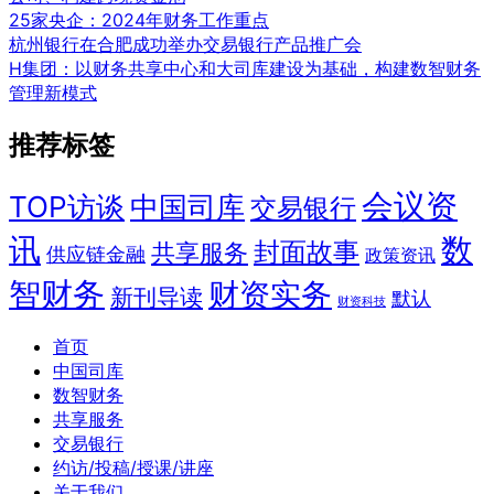
25家央企：2024年财务工作重点
杭州银行在合肥成功举办交易银行产品推广会
H集团：以财务共享中心和大司库建设为基础，构建数智财务
管理新模式
推荐标签
会议资
TOP访谈
中国司库
交易银行
讯
数
封面故事
共享服务
供应链金融
政策资讯
智财务
财资实务
新刊导读
默认
财资科技
首页
中国司库
数智财务
共享服务
交易银行
约访/投稿/授课/讲座
关于我们