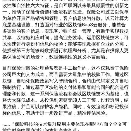
改性和自治性六大特征，是自互联网以来最具颠覆性的创新之
一，推动了保险价值链和全流程的改造。保险公司过去以保单
为单位开展产品销售和管理，客户信息较为分散。以云计算为
底层基础设施，打造面对行业的区块链BaaS云服务，能整合
多渠道的客户信息，实现客户账户统一管理，有助于实现数据
共享，以缩短相应时间，提高业务效率。运用区块链技术，可
以快速进行身份和信息的校验；能够实现数据和企业的分离，
使授权第三方能够就数据进行梳理和分析，尤其是在投保人更
换保险公司的场景下，数据连续性的意义不言而喻。
目前保险理赔的处理通常都是手工操作的，这不仅耗费了保险
公司巨大的人力成本，而且需要大量集中的校验工作。通过区
块链，自动化保险政策写入智能合约，合约由代码定义并自动
强制执行，通过基于区块链的支付体系和智能合同的配合进行
理赔和付款，这一系列保险流程都会以区块链技术为基础，也
将大大降低成本。从投保到索赔无须人工干预，过程透明，结
果准确，并且可以保护客户隐私。同时，有效追溯和标记投保
标的信息，有助于进一步改进产品，精准评估风险。
……『保险科技的技术集群应用主要体现在哪些方面？全文可
前往财资中国商城订阅本期杂志浏览』