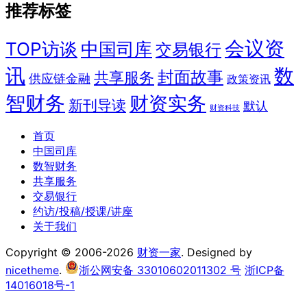
推荐标签
会议资
TOP访谈
中国司库
交易银行
讯
数
封面故事
共享服务
供应链金融
政策资讯
智财务
财资实务
新刊导读
默认
财资科技
首页
中国司库
数智财务
共享服务
交易银行
约访/投稿/授课/讲座
关于我们
Copyright © 2006-2026
财资一家
. Designed by
nicetheme
.
浙公网安备 33010602011302 号
浙ICP备
14016018号-1