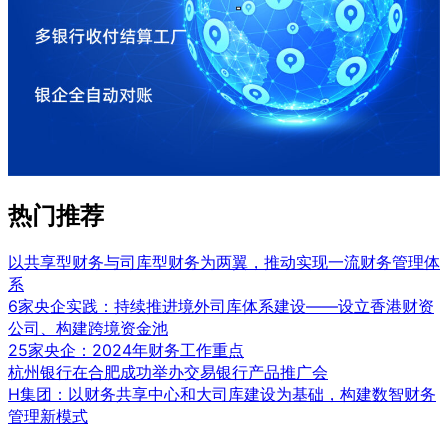
热门推荐
以共享型财务与司库型财务为两翼，推动实现一流财务管理体
系
6家央企实践：持续推进境外司库体系建设——设立香港财资
公司、构建跨境资金池
25家央企：2024年财务工作重点
杭州银行在合肥成功举办交易银行产品推广会
H集团：以财务共享中心和大司库建设为基础，构建数智财务
管理新模式