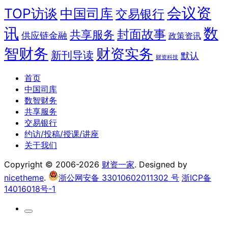
会议资
TOP访谈
中国司库
交易银行
讯
数
封面故事
共享服务
供应链金融
政策资讯
智财务
财资实务
新刊导读
默认
财资科技
首页
中国司库
数智财务
共享服务
交易银行
约访/投稿/授课/讲座
关于我们
Copyright © 2006-2026
财资一家
. Designed by
nicetheme
.
浙公网安备 33010602011302 号
浙ICP备
14016018号-1