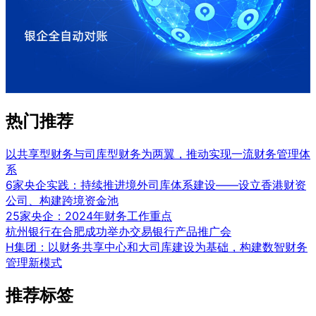
热门推荐
以共享型财务与司库型财务为两翼，推动实现一流财务管理体
系
6家央企实践：持续推进境外司库体系建设——设立香港财资
公司、构建跨境资金池
25家央企：2024年财务工作重点
杭州银行在合肥成功举办交易银行产品推广会
H集团：以财务共享中心和大司库建设为基础，构建数智财务
管理新模式
推荐标签