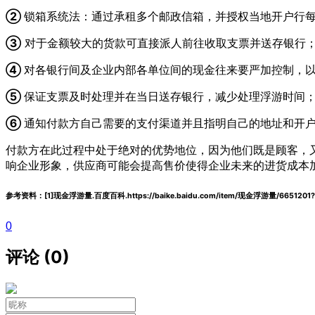
②
锁箱系统法：通过承租多个邮政信箱，并授权当地开户行
③
对于金额较大的货款可直接派人前往收取支票并送存银行
④
对各银行间及企业内部各单位间的现金往来要严加控制，
⑤
保证支票及时处理并在当日送存银行，减少处理浮游时间
⑥
通知付款方自己需要的支付渠道并且指明自己的地址和开
付款方在此过程中处于绝对的优势地位，因为他们既是顾客，
响企业形象，供应商可能会提高售价使得企业未来的进货成本
参考资料：[1]现金浮游量.百度百科.https://baike.baidu.com/item/现金浮游量/6651201?fr
0
评论 (0)