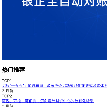
热门推荐
TOP1
启程“十五五”：加速布局，多家央企启动智能化穿透式监管体
2 月前
TOP2
可视、可控、可预测，迈向境外财资中心的数智化转型
2 月前