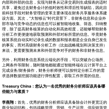
内部和外部的信息，实现与财务从记录交易到生成报表的适时
共享，避免过去财务会计的低时效性和滞后性等缺陷，因此目
前科技手段对财务管理的变革主要体现在财务共享服务体系建
设方面。其次，“大智移云”时代背景下，非财务信息和企业外
部市场与竞争动态的信息也可以被智能地收集、筛选、归纳整
理，除了提高财务核算的自动化和高效程度，还能够帮助财务
分析工作更便捷地获取预测和外部对标所需的信息。毕竟财务
核算系统自动实时记录生成的数据和报表都是企业自身已发生
的事实，而对高级财务分析工作（比如战略规划和决策支持）
来说，更需要预测未来和外部竞争对手的财务和非财务信息。
另外，利用财务信息系统云端化的手段，可以突破办公场所、
上网条件等限制，随时随地都能通过智能终端在云计算平台上
完成业务/财务操作，财务分析师便可以按特定分析工作的需
求选择数据挖掘功能进行弹性配置，获取工作所需的信息。
Treasury China：您认为一名优秀的财务分析师应该具备哪
些能力与素质？
李燕翔：
首先，优秀的财务分析师应该具备除会计外更宽泛的
商业知识结构，包括战略管理、营销、生产运营、供应链等管