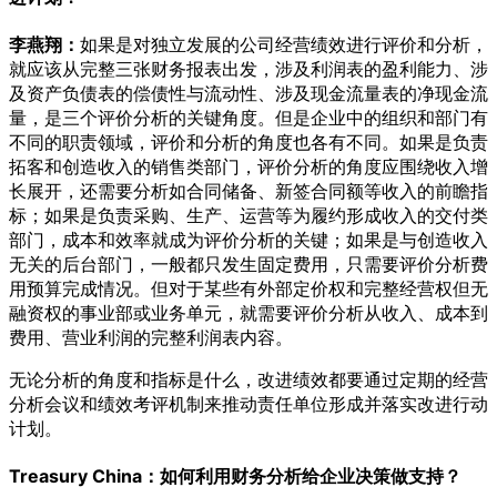
李燕翔：
如果是对独立发展的公司经营绩效进行评价和分析，
就应该从完整三张财务报表出发，涉及利润表的盈利能力、涉
及资产负债表的偿债性与流动性、涉及现金流量表的净现金流
量，是三个评价分析的关键角度。但是企业中的组织和部门有
不同的职责领域，评价和分析的角度也各有不同。如果是负责
拓客和创造收入的销售类部门，评价分析的角度应围绕收入增
长展开，还需要分析如合同储备、新签合同额等收入的前瞻指
标；如果是负责采购、生产、运营等为履约形成收入的交付类
部门，成本和效率就成为评价分析的关键；如果是与创造收入
无关的后台部门，一般都只发生固定费用，只需要评价分析费
用预算完成情况。但对于某些有外部定价权和完整经营权但无
融资权的事业部或业务单元，就需要评价分析从收入、成本到
费用、营业利润的完整利润表内容。
无论分析的角度和指标是什么，改进绩效都要通过定期的经营
分析会议和绩效考评机制来推动责任单位形成并落实改进行动
计划。
Treasury China：如何利用财务分析给企业决策做支持？