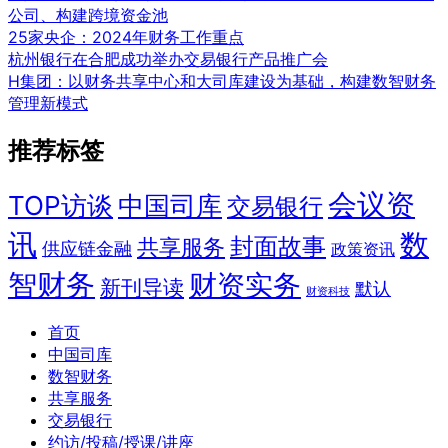
公司、构建跨境资金池
25家央企：2024年财务工作重点
杭州银行在合肥成功举办交易银行产品推广会
H集团：以财务共享中心和大司库建设为基础，构建数智财务
管理新模式
推荐标签
会议资
TOP访谈
中国司库
交易银行
讯
数
封面故事
共享服务
供应链金融
政策资讯
智财务
财资实务
新刊导读
默认
财资科技
首页
中国司库
数智财务
共享服务
交易银行
约访/投稿/授课/讲座