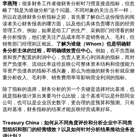
李燕翔：
很多财务工作者做财务分析时习惯直接选指标，但忽
略了“我是为谁做分析”这个问题。不同对象的关注点不一样，
所以在选择财务分析指标之前，首先要了解自己这份报告的阅
读者关心财务报表的哪方面，以及他们具体负责哪方面的经营
管理工作。例如，如果是给工厂的生产、采购部门经理看的财
务分析报告，他们更关注产品成本而不是销售收入、毛利，但
销售部门经理则正相反。
了解为谁做（Whom）也是明确财
务分析主体的过程，即明确绩效责任中心。
例如，在不负责融
资和资产配置的利润中心，负责人更关心利润表的指标，而对
资产负债率、流动比率这些反映公司整体资本结构和偿债能力
等资产负债表的指标不感兴趣，那么为他做的财务分析就应侧
重分析收入、毛利率、销售费用率等影响营业利润的指标。
除了指标的选择，财务分析的另一个关键是选择对比基准，也
就是指标值计算出来要与什么比较，这个基准可以是外部同业
公司，也可以是企业历史数字，更合理的是预算和预测。只有
选对基准，财务指标的结果才能反映经营成果好坏。
Treasury China：如何从不同角度评价和分析企业中不同类
型组织和部门的经营绩效？以及如何针对分析结果推动业务改
进计划？