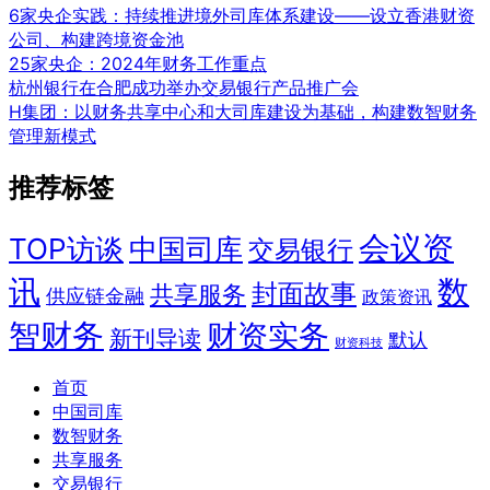
6家央企实践：持续推进境外司库体系建设——设立香港财资
公司、构建跨境资金池
25家央企：2024年财务工作重点
杭州银行在合肥成功举办交易银行产品推广会
H集团：以财务共享中心和大司库建设为基础，构建数智财务
管理新模式
推荐标签
会议资
TOP访谈
中国司库
交易银行
讯
数
封面故事
共享服务
供应链金融
政策资讯
智财务
财资实务
新刊导读
默认
财资科技
首页
中国司库
数智财务
共享服务
交易银行