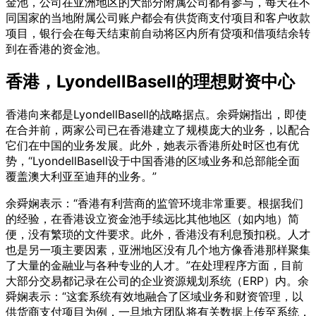
金池，公司在亚洲地区的大部分附属公司都有参与，每天在不
同国家的当地附属公司账户都会有供货商支付项目和客户收款
项目，银行会在每天结束前自动将区内所有贷项和借项结余转
到在香港的资金池。
香港，LyondellBasell的理想财资中心
香港向来都是LyondellBasell的战略据点。余舜娴指出，即使
在合并前，两家公司已在香港建立了规模庞大的业务，以配合
它们在中国的业务发展。此外，她表示香港所处时区也有优
势，“LyondellBasell设于中国香港的区域业务和总部能全面
覆盖澳大利亚至迪拜的业务。”
余舜娴表示：“香港有利营商的监管环境非常重要。根据我们
的经验，在香港设立资金池手续远比其他地区（如内地）简
便，没有繁琐的文件要求。此外，香港没有利息预扣税。人才
也是另一项主要因素，亚洲地区没有几个地方像香港那样聚集
了大量的金融业与各种专业的人才。”在处理程序方面，目前
大部分交易都记录在公司的企业资源规划系统（ERP）内。余
舜娴表示：“这套系统有效地融合了区域业务和财资管理，以
供货商支付项目为例，一旦地方团队将有关数据上传至系统，