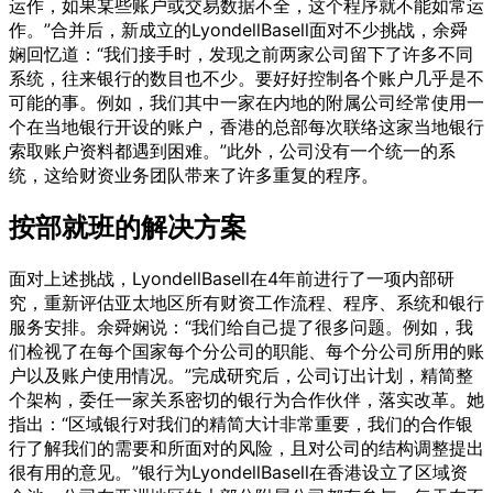
运作，如果某些账户或交易数据不全，这个程序就不能如常运
作。”合并后，新成立的LyondellBasell面对不少挑战，余舜
娴回忆道：“我们接手时，发现之前两家公司留下了许多不同
系统，往来银行的数目也不少。要好好控制各个账户几乎是不
可能的事。例如，我们其中一家在内地的附属公司经常使用一
个在当地银行开设的账户，香港的总部每次联络这家当地银行
索取账户资料都遇到困难。”此外，公司没有一个统一的系
统，这给财资业务团队带来了许多重复的程序。
按部就班的解决方案
面对上述挑战，LyondellBasell在4年前进行了一项内部研
究，重新评估亚太地区所有财资工作流程、程序、系统和银行
服务安排。余舜娴说：“我们给自己提了很多问题。例如，我
们检视了在每个国家每个分公司的职能、每个分公司所用的账
户以及账户使用情况。”完成研究后，公司订出计划，精简整
个架构，委任一家关系密切的银行为合作伙伴，落实改革。她
指出：“区域银行对我们的精简大计非常重要，我们的合作银
行了解我们的需要和所面对的风险，且对公司的结构调整提出
很有用的意见。”银行为LyondellBasell在香港设立了区域资