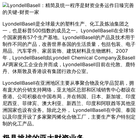
LyondellBasell是全球最大的塑料生产、化工及炼油集团之
一，也是标普500指数的成员之一。LyondellBasell在全球18
个国家拥有57个生产基地。LyondellBasell的产品及技术用于
制作不同的产品，改善世界各国的生活质量，包括包装、电子
用品、汽车零件、家居装饰、建筑材料及生物燃料。2007
年，LyondellBasell由Lyondell Chemical Company及Basell
AF两家化工企业合并而成，LyondellBasell目前在伦敦、鹿特
丹、休斯敦及香港设有集团行政办公室。
LyondellBasell在亚洲地区主要从事聚合物及化学品贸易，拥
有庞大的分销支持网络，亚太地区总部和区域销售中心都设在
香港。公司积极在中国布局，并在韩国、日本、新加坡、印度
尼西亚、菲律宾、澳大利亚、新西兰、印度和阿联酋等其他亚
洲国家也设有业务。除此之外， LyondellBasell在中国、泰国
以及印度开设了多家聚丙烯化合物工厂，主要生产客户特别定
制的化工产品。