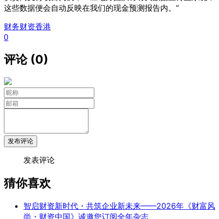
这些数据便会自动反映在我们的现金预测报告内。”
财务
财资
香港
0
评论 (0)
发布评论
发表评论
猜你喜欢
智启财资新时代・共筑企业新未来——2026年《财富风
尚・财资中国》诚邀您订阅全年杂志