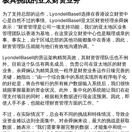
极具挑战的亚太财资业务
为了支持总部的运作，LyondellBasell选择在香港设立财资中
心是自然不过的事情。LyondellBasell亚太区财资经理余舜娴
表示：“财资管理是公司一项支持功能，我们的亚太地区业务
管理团队以香港为基地，在这里设立财资中心也是顺理成章的
事。事实上，由于区域总部的其他功能都集中在香港，因此，
财资管理队伍就能与他们有效地沟通协调。”
LyondellBasell的营运架构精简高效，其财资管理队伍也不例
外。目前这个队伍有两名成员， 负责公司在亚太地区的财资
业务。余舜娴认为精简及统一程序是财资业务运作日臻完善的
关键，她指出：“由一个综合集中的系统实现所有程序电子化
的好处是，将合作银行的所有账户数据输入系统后，我们很快
就能掌握最新的资金状况。此外，集中化的系统能让我们在处
理支付项目的同时，根据相关数据进行现金流预测。因此，即
使人手不多，也能处理财资管理方面的工作。”
不过，在实际情况下，总会有不同的挑战和特殊情况，导致企
业资金难以达到全面集中。对余舜娴来说，最大的挑战是获取
数据，她表示：“我们需要掌握完整的数据，才能集中和统一