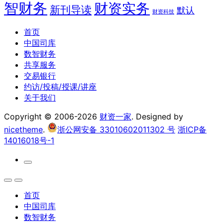
智财务
财资实务
新刊导读
默认
财资科技
首页
中国司库
数智财务
共享服务
交易银行
约访/投稿/授课/讲座
关于我们
Copyright © 2006-2026
财资一家
. Designed by
nicetheme
.
浙公网安备 33010602011302 号
浙ICP备
14016018号-1
首页
中国司库
数智财务