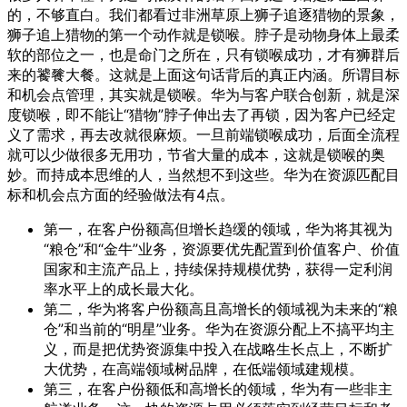
的，不够直白。我们都看过非洲草原上狮子追逐猎物的景象，
狮子追上猎物的第一个动作就是锁喉。脖子是动物身体上最柔
软的部位之一，也是命门之所在，只有锁喉成功，才有狮群后
来的饕餮大餐。这就是上面这句话背后的真正内涵。所谓目标
和机会点管理，其实就是锁喉。华为与客户联合创新，就是深
度锁喉，即不能让“猎物”脖子伸出去了再锁，因为客户已经定
义了需求，再去改就很麻烦。一旦前端锁喉成功，后面全流程
就可以少做很多无用功，节省大量的成本，这就是锁喉的奥
妙。而持成本思维的人，当然想不到这些。华为在资源匹配目
标和机会点方面的经验做法有4点。
第一，在客户份额高但增长趋缓的领域，华为将其视为
“粮仓”和“金牛”业务，资源要优先配置到价值客户、价值
国家和主流产品上，持续保持规模优势，获得一定利润
率水平上的成长最大化。
第二，华为将客户份额高且高增长的领域视为未来的“粮
仓”和当前的“明星”业务。华为在资源分配上不搞平均主
义，而是把优势资源集中投入在战略生长点上，不断扩
大优势，在高端领域树品牌，在低端领域建规模。
第三，在客户份额低和高增长的领域，华为有一些非主