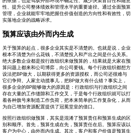
的依据，也是驾驭外部环境不确定性、减少决策盲目性和随意
性、提升公司整体绩效和管理水平的重要途径。通过全面预算
管理，企业就能牢牢地把握住价值创造的方向性和有效性，切
实落地企业的战略诉求。
预算应该由外而内生成
关于预算的起点，很多企业其实是不清楚的。也就是说，企业
根本不清楚为什么花钱，不清楚投入和产出之间是什么关系。
绝大多数企业都是按行政组织来做预算的，结果就是大家在预
算问题上都来和公司博弈，向公司要钱。每个行政组织都想方
设法把BP做大，以期获得更多的资源授权，而公司还很难与
它们争辩。人家主动揽事儿，把BP做大有什么错？事实上，
很多企业的BP能够做大的原因是：行政组织与行政组织之间
存在大量的工作缝隙和工作交叉，于是每个行政组织就可以打
着各种旗号来制造工作负荷，把本来简单的工作复杂化，从而
为自己增加资源配置提供了冠冕堂皇的借口。
按照行政组织做预算，其实是混淆了预算责任和预算生成的区
别和顺序。首先，预算生成在先，预算责任在后。预算应该以
客户为中心，由外而内生成。其次，客户和客户价值是预算生