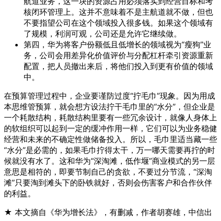
航道业务，这一块的资源占用必须落实到经营目标和考
核闭环管理上。这并不意味着不是主航道就不做，但也
不要指望公司在这个领域投入很多钱。如果这个领域有
了规模，利润可观，公司还是允许它继续做。
第四，华为将客户份额低且低增长的领域视为“瘦狗”业
务，公司会用差异化价值评价与分配杠杆牵引资源重新
配置，把人员撤出来后，将他们投入到更有价值的领域
中。
在预算管理过程中，企业要谨防过度“拧毛巾”现象。因为用成
本思维管预算，就会想方设法拧干毛巾里的“水分”，但企业是
一个耗散结构，耗散结构里要有一些冗余设计，就像人身体上
的软组织可以起到一定的缓冲作用一样，它们可以为业务稳健
经营和未来的不确定性做储备投入。所以，毛巾里适当藏一些
“水分”是必需的，如果毛巾拧得太干，万一哪天需要再拧的时
候就没有水了。这和华为“深淘滩，低作堰”商业模式的另一层
意思是相符的，即要节制自己的贪欲，不要过分节流，“深淘
滩”只要淘到滩头下的卧铁就好，否则会伤害客户和合作伙伴
的利益。
★ 本文摘自《华为增长法》，有删减，作者胡赛雄，中信出