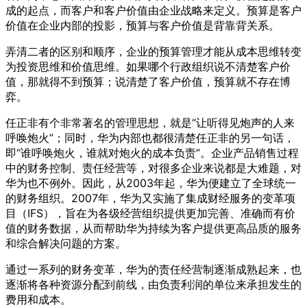
成的起点，而客户和客户价值由企业战略来定义。预算是客户
价值在企业内部的投影，预算与客户价值是背靠背关系。
弄清二者的区别和顺序，企业的预算管理才能从成本思维转变
为投资思维和价值思维。如果哪个行政组织说不清楚客户价
值，那就得不到预算；说清楚了客户价值，预算就不存在博
弈。
任正非有个非常著名的管理思想，就是“让听得见炮声的人来
呼唤炮火”；同时，华为内部也都很清楚任正非的另一句话，
即“谁呼唤炮火，谁就对炮火的成本负责”。企业产品销售过程
中的财务控制、责任经营等，对很多企业来说都是大难题，对
华为也不例外。因此，从2003年起，华为便建立了全球统一
的财务组织。2007年，华为又实施了集成财经服务的变革项
目（IFS），旨在为各级经营组织提供更加完善、准确而有价
值的财务数据，从而帮助华为持续为客户提供更高品质的服务
和综合解决问题的方案。
通过一系列的财务变革，华为的责任经营制逐渐成熟起来，也
逐渐将各种资源分配到前线，由负责利润的单位来承担发生的
费用和成本。