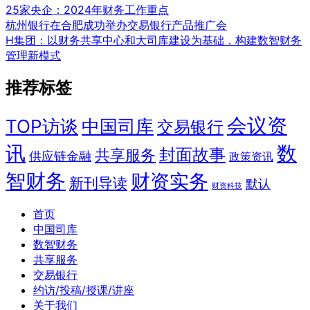
25家央企：2024年财务工作重点
杭州银行在合肥成功举办交易银行产品推广会
H集团：以财务共享中心和大司库建设为基础，构建数智财务
管理新模式
推荐标签
会议资
TOP访谈
中国司库
交易银行
讯
数
封面故事
共享服务
供应链金融
政策资讯
智财务
财资实务
新刊导读
默认
财资科技
首页
中国司库
数智财务
共享服务
交易银行
约访/投稿/授课/讲座
关于我们