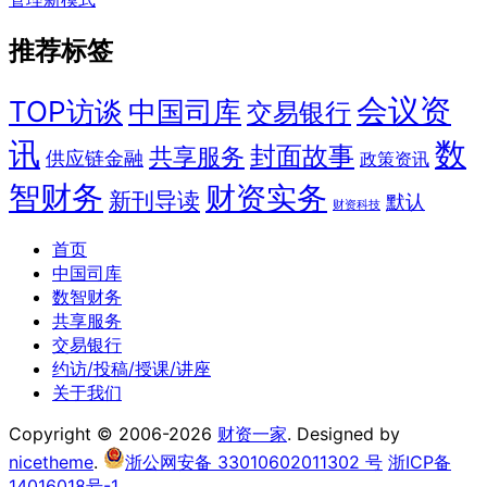
推荐标签
会议资
TOP访谈
中国司库
交易银行
讯
数
封面故事
共享服务
供应链金融
政策资讯
智财务
财资实务
新刊导读
默认
财资科技
首页
中国司库
数智财务
共享服务
交易银行
约访/投稿/授课/讲座
关于我们
Copyright © 2006-2026
财资一家
. Designed by
nicetheme
.
浙公网安备 33010602011302 号
浙ICP备
14016018号-1