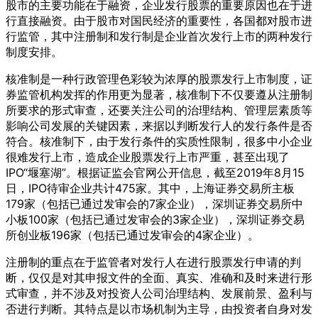
股市的主要功能在于融资，企业发行股票的重要原因也在于进
行直接融资。由于股市对国民经济的重要性，各国都对股市进
行监管，其中注册制和发行制是企业首次发行上市的两种发行
制度安排。
核准制是一种行政管理色彩较为浓厚的股票发行上市制度，证
券监管机构发挥的作用更为显著，核准制下不仅要遵从注册制
所要求的形式审查，还要关注公司的治理结构、管理层素质等
影响公司发展的关键因素，来据以判断发行人的发行条件是否
符合。核准制下，由于发行条件的实质性限制，很多中小企业
很难发行上市，造成企业股票发行上市严重，甚至出现了
IPO“堰塞湖”。根据证监会官网公开信息，截至2019年8月15
日，IPO待审企业共计475家。其中，上海证券交易所主板
179家（包括已通过发审会的7家企业），深圳证券交易所中
小板100家（包括已通过发审会的3家企业），深圳证券交易
所创业板196家（包括已通过发审会的4家企业）。
注册制的重点在于监管者对发行人在进行股票发行申请的判
断，仅仅是对其申报文件的全面、真实、准确和及时来进行形
式审查，并不涉及对投资人公司治理结构、发展前景、盈利与
否进行判断。其特点是以市场机制为主导，由投资者自身对发