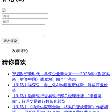
发布评论
发表评论
猜你喜欢
智启财资新时代・共筑企业新未来——2026年《财富风
尚・财资中国》诚邀您订阅全年杂志
【对话】埃森哲：自主化AI构建重塑优势，释放商业价
值
【对话】渤海银行交易银行部总经理徐捷：“渤银司
库”，解码交易银行数智化转型
【对话】《场景供应链金融：将风口变成蓝海》作者胡