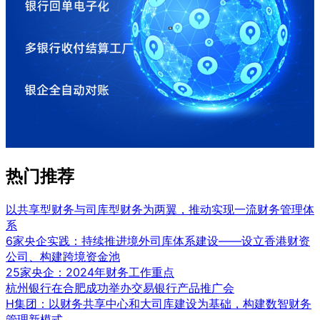
热门推荐
以共享型财务与司库型财务为两翼，推动实现一流财务管理体
系
6家央企实践：持续推进境外司库体系建设——设立香港财资
公司、构建跨境资金池
25家央企：2024年财务工作重点
杭州银行在合肥成功举办交易银行产品推广会
H集团：以财务共享中心和大司库建设为基础，构建数智财务
管理新模式