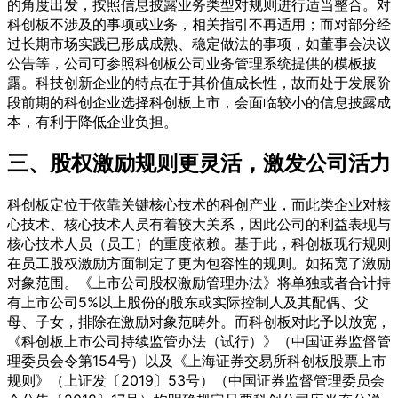
的角度出发，按照信息披露业务类型对规则进行适当整合。对
科创板不涉及的事项或业务，相关指引不再适用；而对部分经
过长期市场实践已形成成熟、稳定做法的事项，如董事会决议
公告等，公司可参照科创板公司业务管理系统提供的模板披
露。科技创新企业的特点在于其价值成长性，故而处于发展阶
段前期的科创企业选择科创板上市，会面临较小的信息披露成
本，有利于降低企业负担。
三、股权激励规则更灵活，激发公司活力
科创板定位于依靠关键核心技术的科创产业，而此类企业对核
心技术、核心技术人员有着较大关系，因此公司的利益表现与
核心技术人员（员工）的重度依赖。基于此，科创板现行规则
在员工股权激励方面制定了更为包容性的规则。如拓宽了激励
对象范围。《上市公司股权激励管理办法》将单独或者合计持
有上市公司5%以上股份的股东或实际控制人及其配偶、父
母、子女，排除在激励对象范畴外。而科创板对此予以放宽，
《科创板上市公司持续监管办法（试行）》（中国证券监督管
理委员会令第154号）以及《上海证券交易所科创板股票上市
规则》（上证发〔2019〕53号）（中国证券监督管理委员会