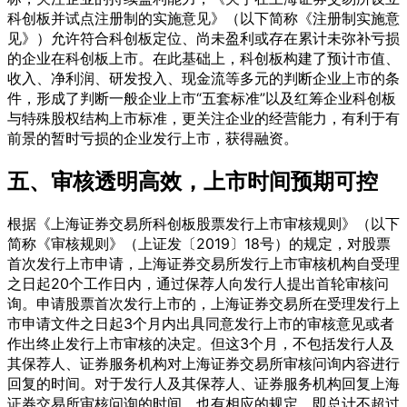
科创板并试点注册制的实施意见》（以下简称《注册制实施意
见》）允许符合科创板定位、尚未盈利或存在累计未弥补亏损
的企业在科创板上市。在此基础上，科创板构建了预计市值、
收入、净利润、研发投入、现金流等多元的判断企业上市的条
件，形成了判断一般企业上市“五套标准”以及红筹企业科创板
与特殊股权结构上市标准，更关注企业的经营能力，有利于有
前景的暂时亏损的企业发行上市，获得融资。
五、审核透明高效，上市时间预期可控
根据《上海证券交易所科创板股票发行上市审核规则》（以下
简称《审核规则》（上证发〔2019〕18号）的规定，对股票
首次发行上市申请，上海证券交易所发行上市审核机构自受理
之日起20个工作日内，通过保荐人向发行人提出首轮审核问
询。申请股票首次发行上市的，上海证券交易所在受理发行上
市申请文件之日起3个月内出具同意发行上市的审核意见或者
作出终止发行上市审核的决定。但这3个月，不包括发行人及
其保荐人、证券服务机构对上海证券交易所审核问询内容进行
回复的时间。对于发行人及其保荐人、证券服务机构回复上海
证券交易所审核问询的时间，也有相应的规定，即总计不超过