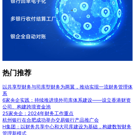
热门推荐
以共享型财务与司库型财务为两翼，推动实现一流财务管理体
系
6家央企实践：持续推进境外司库体系建设——设立香港财资
公司、构建跨境资金池
25家央企：2024年财务工作重点
杭州银行在合肥成功举办交易银行产品推广会
H集团：以财务共享中心和大司库建设为基础，构建数智财务
管理新模式