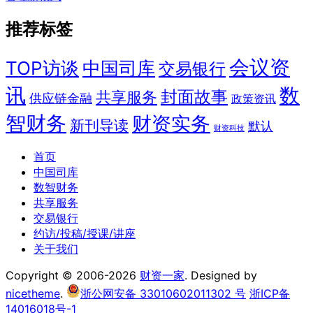
推荐标签
会议资
TOP访谈
中国司库
交易银行
讯
数
封面故事
共享服务
供应链金融
政策资讯
智财务
财资实务
新刊导读
默认
财资科技
首页
中国司库
数智财务
共享服务
交易银行
约访/投稿/授课/讲座
关于我们
Copyright © 2006-2026
财资一家
. Designed by
nicetheme
.
浙公网安备 33010602011302 号
浙ICP备
14016018号-1