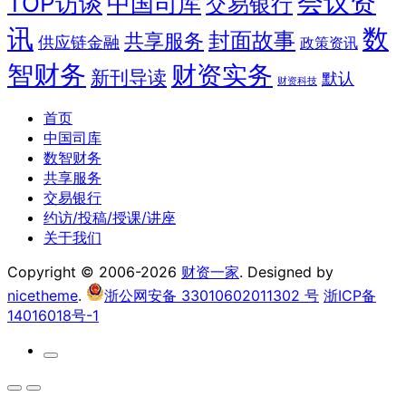
会议资
TOP访谈
中国司库
交易银行
讯
数
封面故事
共享服务
供应链金融
政策资讯
智财务
财资实务
新刊导读
默认
财资科技
首页
中国司库
数智财务
共享服务
交易银行
约访/投稿/授课/讲座
关于我们
Copyright © 2006-2026
财资一家
. Designed by
nicetheme
.
浙公网安备 33010602011302 号
浙ICP备
14016018号-1