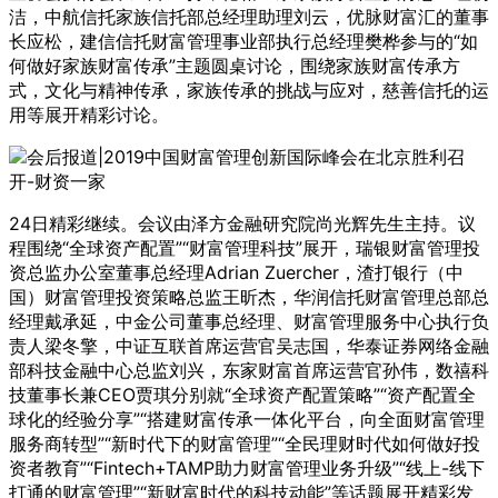
洁，中航信托家族信托部总经理助理刘云，优脉财富汇的董事
长应松，建信信托财富管理事业部执行总经理樊桦参与的“如
何做好家族财富传承”主题圆桌讨论，围绕家族财富传承方
式，文化与精神传承，家族传承的挑战与应对，慈善信托的运
用等展开精彩讨论。
24日精彩继续。会议由泽方金融研究院尚光辉先生主持。议
程围绕“全球资产配置”“财富管理科技”展开，瑞银财富管理投
资总监办公室董事总经理Adrian Zuercher，渣打银行（中
国）财富管理投资策略总监王昕杰，华润信托财富管理总部总
经理戴承延，中金公司董事总经理、财富管理服务中心执行负
责人梁冬擎，中证互联首席运营官吴志国，华泰证券网络金融
部科技金融中心总监刘兴，东家财富首席运营官孙伟，数禧科
技董事长兼CEO贾琪分别就“全球资产配置策略”“资产配置全
球化的经验分享”“搭建财富传承一体化平台，向全面财富管理
服务商转型”“新时代下的财富管理”“全民理财时代如何做好投
资者教育”“Fintech+TAMP助力财富管理业务升级”“线上-线下
打通的财富管理”“新财富时代的科技动能”等话题展开精彩发