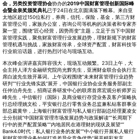
会，另类投资管理协会
协办的
2019中国财富管理创新国际峰
会暨金泉奖颁奖典礼
已于24日在北京圆满落下帷幕。来自亚
太地区超过150位私行，券商，信托，保险，基金，第三方财
富管理公司，家族办公室，咨询公司等机构的决策者和专家齐
聚一堂，围绕“匠心经营，因势而变”主题，立足于当下中国财
富管理实践，聚焦财富管理行业发展趋势，理财新规下的财富
管理机遇与挑战，家族财富传承，全球资产配置，财富科技等
行业前沿话题，进行热烈讨论与现场互动。
本次峰会演讲嘉宾阵容强大，现场互动频繁。23日上午，大
会主持人泽方金融研究院尚光辉先生，亚洲财金联合会执行主
席白波先生致开幕词。上午议程围绕“未来财富管理行业趋势
研判”“行业先锋实践”展开，中国银行业协会业务服务部副主
任仲泊舟先生，招商证券研发中心的联席首席宏观分析师罗云
峰先生，中信银行（国际）及商业银行存贷业务及客户策略执
行总经理姚文松，平安银行总行零售业务总监兼私钻客群事业
部总裁黄华，上海银行财富管理与私人银行部副总经理夏凌女
士分别就“中国财富管理市场发展趋势与政策解读“”长周期下
行中的资产配置策略“”内地居民在港理财的现状及展望“”
Bank4.0时代：私人银行业务的发展“”中小银行开展私人银行
和财富管理业务如何打造差异化竞争优势“展开精彩发言。