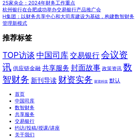
25家央企：2024年财务工作重点
杭州银行在合肥成功举办交易银行产品推广会
H集团：以财务共享中心和大司库建设为基础，构建数智财务
管理新模式
推荐标签
会议资
TOP访谈
中国司库
交易银行
讯
数
封面故事
共享服务
供应链金融
政策资讯
智财务
财资实务
新刊导读
默认
财资科技
首页
中国司库
数智财务
共享服务
交易银行
约访/投稿/授课/讲座
关于我们