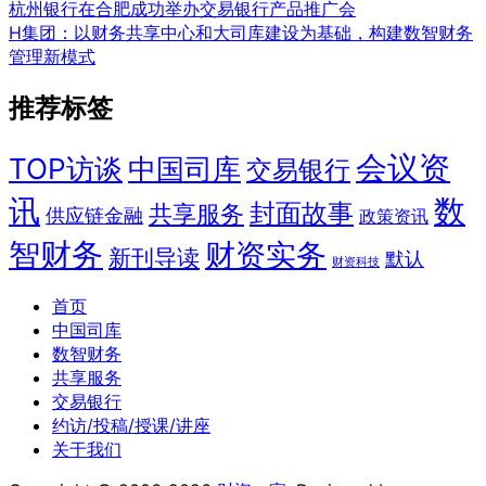
杭州银行在合肥成功举办交易银行产品推广会
H集团：以财务共享中心和大司库建设为基础，构建数智财务
管理新模式
推荐标签
会议资
TOP访谈
中国司库
交易银行
讯
数
封面故事
共享服务
供应链金融
政策资讯
智财务
财资实务
新刊导读
默认
财资科技
首页
中国司库
数智财务
共享服务
交易银行
约访/投稿/授课/讲座
关于我们