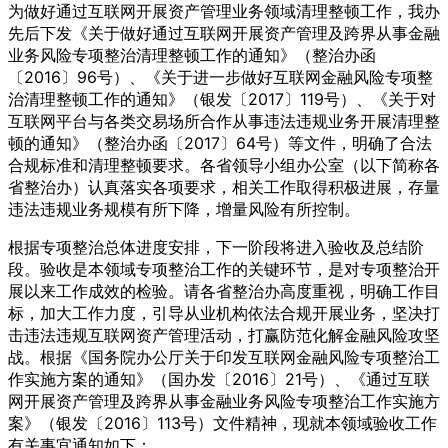
为做好通过互联网开展资产管理业务领域清理整顿工作，我办
先后下发《关于做好通过互联网开展资产管理及跨界从事金融
业务风险专项整治清理整顿工作的通知》（整治办函
〔2016〕96号）、《关于进一步做好互联网金融风险专项整
治清理整顿工作的通知》（银发〔2017〕119号）、《关于对
互联网平台与各类交易场所合作从事违法违规业务开展清理整
顿的通知》（整治办函〔2017〕64号）等文件，明确了合法
合规标准和清理整顿要求。各省领导小组办公室（以下简称各
省整治办）认真落实各项要求，相关工作取得积极进展，存量
违法违规业务规模有所下降，增量风险有所控制。
根据专项整治总体进度安排，下一阶段将进入验收及总结阶
段。验收是本领域专项整治工作的关键环节，是对专项整治开
展以来工作成效的检验。请各省整治办高度重视，明确工作目
标，加大工作力度，引导从业机构依法合规开展业务，坚决打
击违法违规互联网资产管理活动，打赢防范化解金融风险攻坚
战。根据《国务院办公厅关于印发互联网金融风险专项整治工
作实施方案的通知》（国办发〔2016〕21号）、《通过互联
网开展资产管理及跨界从事金融业务风险专项整治工作实施方
案》（银发〔2016〕113号）文件精神，现就本领域验收工作
有关事宜通知如下：