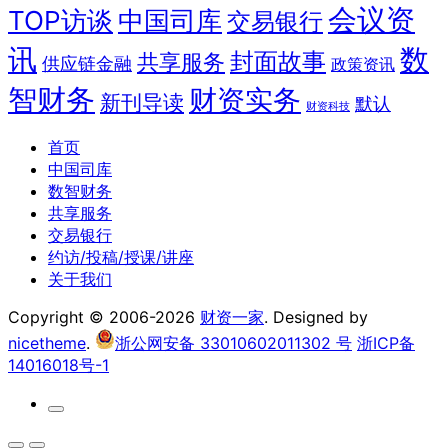
会议资
TOP访谈
中国司库
交易银行
讯
数
封面故事
共享服务
供应链金融
政策资讯
智财务
财资实务
新刊导读
默认
财资科技
首页
中国司库
数智财务
共享服务
交易银行
约访/投稿/授课/讲座
关于我们
Copyright © 2006-2026
财资一家
. Designed by
nicetheme
.
浙公网安备 33010602011302 号
浙ICP备
14016018号-1