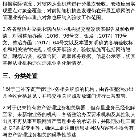
根据实际情况，对辖内从业机构进行分批次验收。验收应当实
现重点对象全覆盖，对前期随机抽查发现仍在开展互联网资产
管理业务的非重点对象也应纳入验收工作范围。
3.各省整治办应要求辖内从业机构提交整改落实报告及验收申
请，对照整治办函〔2016〕96号文、银发〔2017〕119号
文、整治办函〔2017〕64号文以及本通知明确的各项验收标
准和相关法律法规，组织开展验收。验收措施可包括网络巡
查、现场访谈、核查合同、调取账务数据、信息公示等，切实
掌握从业机构违法违规业务化解情况。
三、分类处置
1.对于已补齐资产管理业务相关牌照的机构，由各省整治办出
具验收合格意见，并移交相关牌照发放部门进行日常监管。
2.对于仍未持有资产管理业务相关牌照，但存量业务已经化解
至零、未新增业务的机构，各省整治办应要求机构及其控制人
出具不再从事互联网资产管理业务的承诺书，并限期办理工商
及ICP备案变更等，确保工商注册信息及网站内容等不得含有
与资产管理业务相关的误导性陈述。