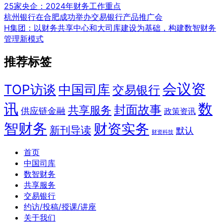
25家央企：2024年财务工作重点
杭州银行在合肥成功举办交易银行产品推广会
H集团：以财务共享中心和大司库建设为基础，构建数智财务
管理新模式
推荐标签
会议资
TOP访谈
中国司库
交易银行
讯
数
封面故事
共享服务
供应链金融
政策资讯
智财务
财资实务
新刊导读
默认
财资科技
首页
中国司库
数智财务
共享服务
交易银行
约访/投稿/授课/讲座
关于我们