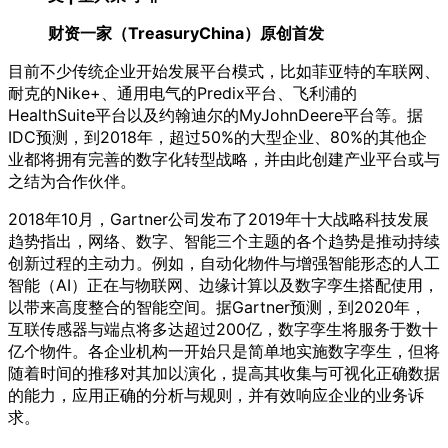
财资一家（TreasuryChina）原创首发
目前不少传统企业开始发展平台模式，比如菲亚特的车联网、
耐克的Nike+、通用电气的Predix平台、飞利浦的
HealthSuite平台以及约翰迪尔的MyJohnDeere平台等。据
IDC预测，到2018年，超过50%的大型企业、80%的其他企
业都将拥有完善的数字化转型战略，并由此创建产业平台或与
之结为合作伙伴。
2018年10月，Gartner公司发布了2019年十大战略科技发展
趋势指出，网络、数字、智能三个主题的各个趋势是推动持续
创新过程的主动力。例如，自动化物件与增强智能形态的人工
智能（AI）正在与物联网、边缘计算以及数字孪生搭配使用，
以带来高度整合的智能空间。据Gartner预测，到2020年，
互联传感器与端点将多达超过200亿，数字孪生将服务于数十
亿个物件。各企业机构一开始只是简单地实施数字孪生，但将
随着时间的推移对其加以演化，提高其收集与可视化正确数据
的能力，应用正确的分析与规则，并有效响应企业的业务诉
求。