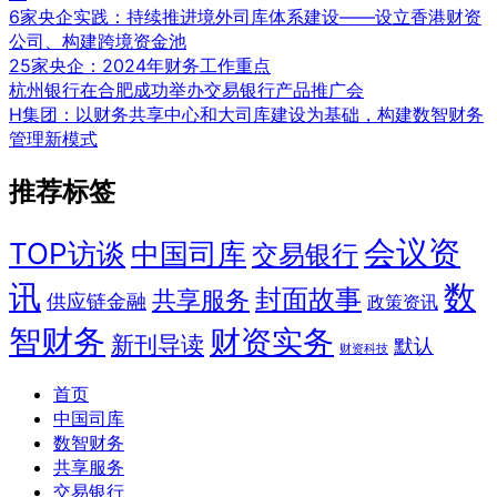
6家央企实践：持续推进境外司库体系建设——设立香港财资
公司、构建跨境资金池
25家央企：2024年财务工作重点
杭州银行在合肥成功举办交易银行产品推广会
H集团：以财务共享中心和大司库建设为基础，构建数智财务
管理新模式
推荐标签
会议资
TOP访谈
中国司库
交易银行
讯
数
封面故事
共享服务
供应链金融
政策资讯
智财务
财资实务
新刊导读
默认
财资科技
首页
中国司库
数智财务
共享服务
交易银行