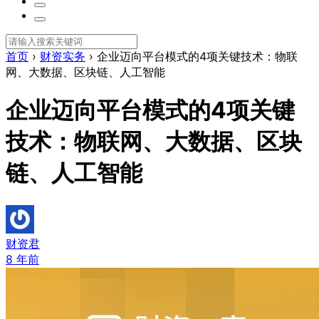
首页
›
财资实务
›
企业迈向平台模式的4项关键技术：物联
网、大数据、区块链、人工智能
企业迈向平台模式的4项关键
技术：物联网、大数据、区块
链、人工智能
财资君
8 年前