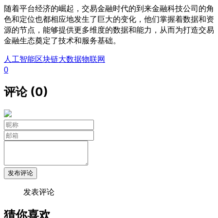
随着平台经济的崛起，交易金融时代的到来金融科技公司的角
色和定位也都相应地发生了巨大的变化，他们掌握着数据和资
源的节点，能够提供更多维度的数据和能力，从而为打造交易
金融生态奠定了技术和服务基础。
人工智能
区块链
大数据
物联网
0
评论 (0)
发布评论
发表评论
猜你喜欢