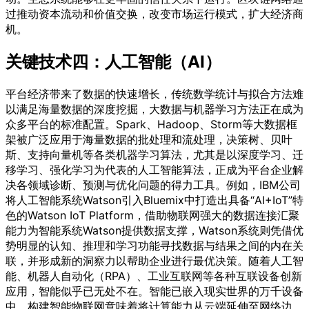
过推动资本流动和价值交换，改变市场运行模式，扩大经济商
机。
关键技术四：
人工智能（AI）
平台经济带来了数据的快速增长，传统数学统计与拟合方法难
以满足海量数据的深度挖掘，大数据与机器学习方法正在成为
众多平台的标准配置。Spark、Hadoop、Storm等大数据框
架被广泛应用于海量数据的批处理和流处理，决策树、贝叶
斯、支持向量机等各类机器学习算法，尤其是以深度学习、迁
移学习、强化学习为代表的人工智能算法，正成为平台企业解
决各领域诊断、预测与优化问题的得力工具。例如，IBM公司
将人工智能系统Watson引入Bluemix中打造出具备“AI+IoT”特
色的Watson IoT Platform，借助物联网强大的数据连接汇聚
能力为智能系统Watson提供数据支撑，Watson系统则凭借优
势明显的认知、推理和学习功能寻找数据与结果之间的内在关
联，并形成新的洞察力以帮助企业进行最优决策。随着人工智
能、机器人自动化（RPA）、工业互联网等各种互联设备创新
应用，智能似乎已无处不在。智能已嵌入现实世界的万千设备
中，构建智能物联网意味着将计算能力从云端延伸至网络边