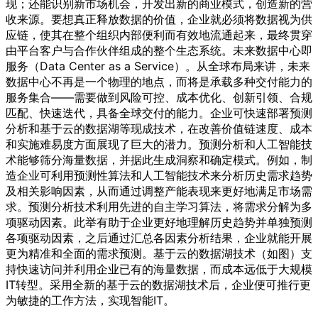
现；还能识别新市场机会，开发出新的商业模式，创造新的营
收来源。要想真正释放数据的价值，企业就必须将数据视为供
应链，使其在整个组织内部便利而有效地流通起来，最终贯穿
由平台客户与合作伙伴组成的整个生态系统。未来数据中心即
服务（Data Center as a Service）。从全球布局来讲，未来
数据中心不再是一个物理的地点，而将是承载多种交付能力的
服务集合——需要做到风险可控、成本优化、创新引领、合规
匹配、快速迭代，具备全球交付的能力。企业可快速部署预测
分析和基于云的数据湖等现成技术，在改善价值链速度、成本
和实施难易度方面展现了巨大的潜力。预测分析和人工智能技
术能够筛分海量数据，并据此生成洞察和确定模式。例如，制
造企业可利用预测性算法和人工智能技术来分析历史需求趋势
及相关影响因素，从而通过调整产能表现来更好地满足市场需
求。预测分析技术利用先进的自主学习算法，将需求分解为多
项驱动因素。此举有助于企业更好地理解历史趋势并单独预测
各项驱动因素，之后通过汇总各因素分析结果，企业就能开展
更为精准和全面的需求预测。基于云的数据湖技术（如图）支
持快速访问并利用企业已有的海量数据，而成本远低于大规模
IT转型。采用全新的基于云的数据湖技术后，企业便可推行更
为敏捷的工作方法，实现智能IT。