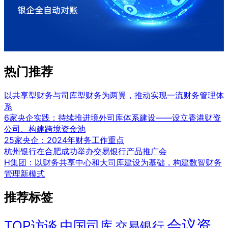
热门推荐
以共享型财务与司库型财务为两翼，推动实现一流财务管理体
系
6家央企实践：持续推进境外司库体系建设——设立香港财资
公司、构建跨境资金池
25家央企：2024年财务工作重点
杭州银行在合肥成功举办交易银行产品推广会
H集团：以财务共享中心和大司库建设为基础，构建数智财务
管理新模式
推荐标签
会议资
TOP访谈
中国司库
交易银行