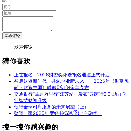
发布评论
发表评论
猜你喜欢
正在报名 | 2026财资奖评选报名通道正式开启！
智启财资新时代・共筑企业新未来——2026年《财富风
尚・财资中国》诚邀您订阅全年杂志
交通银行“蕴通万里行”江苏站，发布“云跨行3.0”助力企
业智慧财资升级
银行全球司库服务的未来展望（上）
财资一家2025年度好书揭晓②（金融类）
搜一搜你感兴趣的