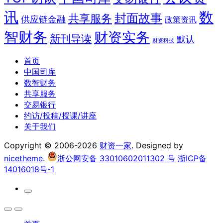
讯
数
封面故事
共享服务
供应链金融
政策资讯
智财务
财资实务
新刊导读
默认
财资科技
首页
中国司库
数智财务
共享服务
交易银行
约访/投稿/授课/讲座
关于我们
Copyright © 2006-2026
财资一家
. Designed by
nicetheme
.
浙公网安备 33010602011302 号
浙ICP备
14016018号-1