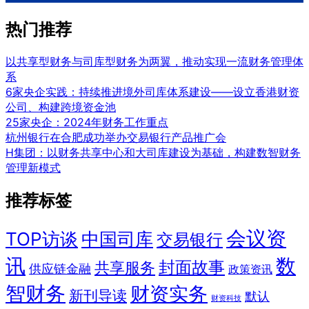
热门推荐
以共享型财务与司库型财务为两翼，推动实现一流财务管理体
系
6家央企实践：持续推进境外司库体系建设——设立香港财资
公司、构建跨境资金池
25家央企：2024年财务工作重点
杭州银行在合肥成功举办交易银行产品推广会
H集团：以财务共享中心和大司库建设为基础，构建数智财务
管理新模式
推荐标签
会议资
TOP访谈
中国司库
交易银行
讯
数
封面故事
共享服务
供应链金融
政策资讯
智财务
财资实务
新刊导读
默认
财资科技