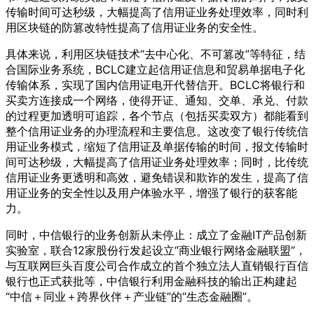
传输时间可达秒级，大幅提高了信用证业务处理效率，同时利
用区块链的防篡改特性提高了信用证业务的安全性。
具体来说，利用区块链技术“去中心化、不可篡改”等特征，结
合国际业务系统，BCLC建立起信用证信息和贸易单据电子化
传输体系，实现了国内信用证电开代替信开。BCLC将银行和
买卖方连接成一个网络，使得开证、通知、交单、承兑、付款
的过程更加透明可追踪，各个节点（包括买卖双方）都能看到
整个信用证业务的办理流程和主要信息。这改变了银行传统信
用证业务模式，缩短了信用证及单据传输的时间，报文传输时
间可达秒级，大幅提高了信用证业务处理效率；同时，比传统
信用证业务更透明和高效，避免错误和欺诈的发生，提高了信
用证业务的安全性以及用户体验水平，增强了银行的获客能
力。
同时，中信银行的业务创新从未停止：成立了金融IT产品创新
实验室，联合12家股份行发起设立“商业银行网络金融联盟”，
与互联网巨头百度公司合作成立的首个独立法人直销银行百信
银行也正式获批等，中信银行利用金融科技的输出正构建起
“中信＋同业＋跨界伙伴＋产业链”的“生态金融圈”。