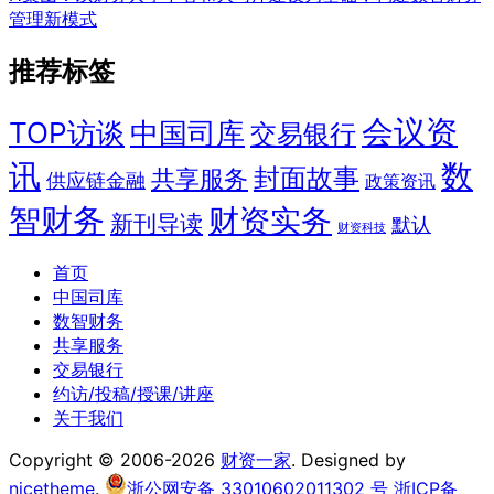
管理新模式
推荐标签
会议资
TOP访谈
中国司库
交易银行
讯
数
封面故事
共享服务
供应链金融
政策资讯
智财务
财资实务
新刊导读
默认
财资科技
首页
中国司库
数智财务
共享服务
交易银行
约访/投稿/授课/讲座
关于我们
Copyright © 2006-2026
财资一家
. Designed by
nicetheme
.
浙公网安备 33010602011302 号
浙ICP备