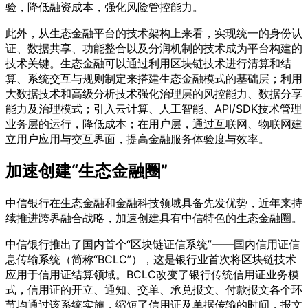
验，降低融资成本，强化风险管控能力。
此外，从生态金融平台的技术架构上来看，实现统一的身份认
证、数据共享、功能整合以及分润机制的技术成为平台构建的
技术关键。生态金融可以通过利用区块链技术进行清算和结
算、系统交互与规则制定来搭建生态金融模式的基础层；利用
大数据技术和高级分析技术强化治理层的风控能力、数据分享
能力及治理模式；引入云计算、人工智能、API/SDK技术管理
业务层的运行，降低成本；在用户层，通过互联网、物联网建
立用户应用与交互界面，提高金融服务体验度与效率。
加速创建“生态金融圈”
中信银行在生态金融和金融科技领域具备先发优势，近年来持
续推进跨界融合战略，加速创建具有中信特色的生态金融圈。
中信银行推出了国内首个“区块链证信系统”——国内信用证信
息传输系统（简称“BCLC”），这是银行业首次将区块链技术
应用于信用证结算领域。BCLC改变了银行传统信用证业务模
式，信用证的开立、通知、交单、承兑报文、付款报文各个环
节均通过该系统实施，缩短了信用证及单据传输的时间，报文