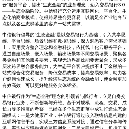
云”服务平台，提出“生态金融”的业务理念，迈入交易银行3.0
——生态金融阶段。中信银行充分运用互联网化、平台化、生
态化的商业模式，使得跨界整合更容易，以满足全产业链各节
点以及各生态群落里的客户一站式需求。
中信银行倡导的“生态金融”是以交易银行为基础，引入共享思
维、平台思维、场景思维和数据思维，深入洞悉客户需求基础
上，应用卖方整合理念和金融科技，依托线上化云服务平台，
通过自建场景、嵌入场景、输出场景等不同交易场景，聚集各
类金融和其他服务要素，实现无边界高效能要素聚合，形成多
层次跨界融合服务能力，为生态平台客户提供不止于金融的一
站式综合化交易服务，降低交易成本，提高交易效率，助力客
户健康快速成长，提升经济生态系统的金融效能，使金融更加
有效高效，可以更好地服务实体经济。
中信银行作为“生态金融”理念的引领者与践行者，立足自身交
易银行业务，不断创新与升维。基于对规模、流程、交易、成
长力等多维度的考察，已经在多个生态群落中成功打造生态金
融模式：一是大健康产业，中信银行通过嵌入联络信息构建的
互联网信息平台，实现三方信息系统对接，通过信息分享与传
递，实现供应链融资的互联网化；二是大建设产业，包括了房