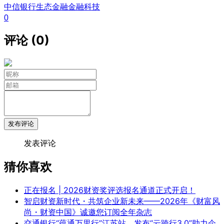
中信银行
生态金融
金融科技
0
评论 (0)
发布评论
发表评论
猜你喜欢
正在报名 | 2026财资奖评选报名通道正式开启！
智启财资新时代・共筑企业新未来——2026年《财富风
尚・财资中国》诚邀您订阅全年杂志
交通银行“蕴通万里行”江苏站，发布“云跨行3.0”助力企