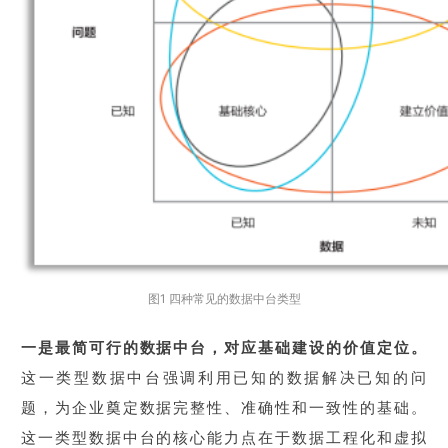
图1
四种常见的数据中台类型
一是最简可行的数据中台，对应基础建设的价值定位。
这一类型数据中台强调利用已知的数据解决已知的问
题，为企业奠定数据完整性、准确性和一致性的基础。
这一类型数据中台的核心能力点在于数据工程化和虚拟