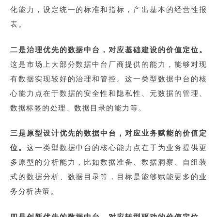
化能力，设定统一的标准和指标，产出基本的经营性报
表。
二是治理优先的数据中台，对应基础建设的价值定位。
这是市场上大部分数据中台厂商提供的能力，能够对现
有数据实现较好的治理和管控。这一类型数据中台的核
心能力点在于数据的安全性和隐私性、元数据的管理、
数据标签的处理、数据目录的能力等。
三是原型设计优先的数据中台，对应业务赋能的价值定
位。
这一类型数据中台的核心能力点在于为业务提供更
多原型的分析能力，比如数据准备、数据洞察、自组装
式的数据分析、数据目录等，目标是能够赋能更多的业
务分析决策。
四是创新优先的数据中台，对应转型驱动的价值定位。