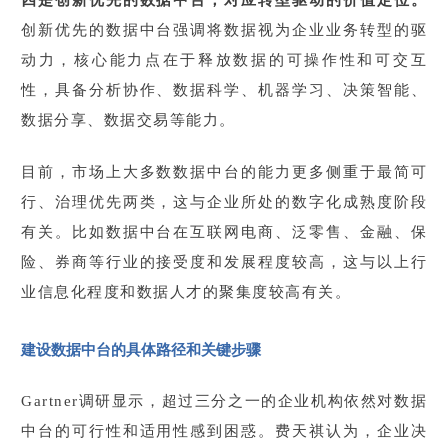
创新优先的数据中台强调将数据视为企业业务转型的驱
动力，核心能力点在于释放数据的可操作性和可交互
性，具备分析协作、数据科学、机器学习、决策智能、
数据分享、数据交易等能力。
目前，市场上大多数数据中台的能力更多侧重于最简可
行、治理优先两类，这与企业所处的数字化成熟度阶段
有关。比如数据中台在互联网电商、泛零售、金融、保
险、券商等行业的接受度和发展程度较高，这与以上行
业信息化程度和数据人才的聚集度较高有关。
建设数据中台的具体路径和关键步骤
Gartner调研显示，超过三分之一的企业机构依然对数据
中台的可行性和适用性感到困惑。费天祺认为，企业决