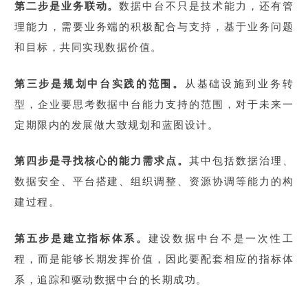
第二步是业务联动。
数据中台不只是技术能力，还有管
理能力，需要业务端的积极配合与支持，基于业务问题
和目标，共同实现数据价值。
第三步是规划中台实践的范围。
从基础设施到业务转
型，企业要思考数据中台能力支持的范围，对于未来一
定期限内的发展做大致规划和蓝图设计。
第四步是寻找核心的能力需求点。
其中包括数据治理、
数据安全、平台搭建、组织调整、资源协调等能力的构
建过程。
第五步是建立指标体系。
建设数据中台不是一次性工
程，而是能够长期发挥价值，因此要配套相应的指标体
系，追踪和驱动数据中台的长期成功。