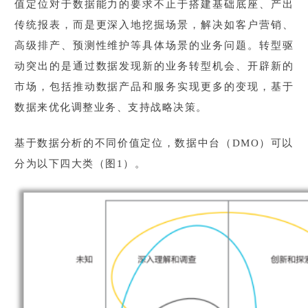
值定位对于数据能力的要求不止于搭建基础底座、产出
传统报表，而是更深入地挖掘场景，解决如客户营销、
高级排产、预测性维护等具体场景的业务问题。转型驱
动突出的是通过数据发现新的业务转型机会、开辟新的
市场，包括推动数据产品和服务实现更多的变现，基于
数据来优化调整业务、支持战略决策。
基于数据分析的不同价值定位，数据中台（DMO）可以
分为以下四大类（图1）。