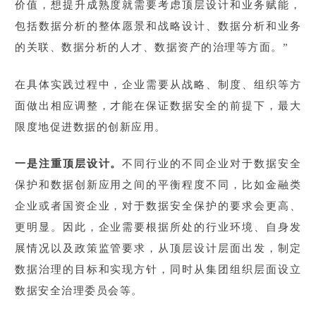
价值，想提升成熟度就需要考虑顶层设计和业务赋能，
包括数据分析的整体愿景和战略设计、数据分析和业务
的关联、数据分析的人才、数据资产的治理等方面。”
在具体实践过程中，企业需要从战略、制度、组织等方
面做出相应调整，才能在保证数据安全的前提下，最大
限度地促进数据的创新应用。
一是注重顶层设计。
不同行业的不同企业对于数据安全
保护和数据创新应用之间的平衡程度不同，比如金融类
企业或者国资企业，对于数据安全保护的要求会更高、
更明显。因此，企业需要根据所处的行业环境、自身发
展情况以及政策监管要求，从顶层设计层面出发，制定
数据治理的目标和实现方针，同时从集团组织层面设立
数据安全治理委员会等。