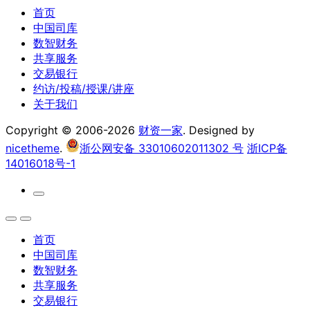
首页
中国司库
数智财务
共享服务
交易银行
约访/投稿/授课/讲座
关于我们
Copyright © 2006-2026
财资一家
. Designed by
nicetheme
.
浙公网安备 33010602011302 号
浙ICP备
14016018号-1
首页
中国司库
数智财务
共享服务
交易银行