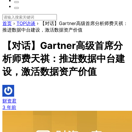
首页
›
TOP访谈
›
【对话】Gartner高级首席分析师费天祺：
推进数据中台建设，激活数据资产价值
【对话】Gartner高级首席分
析师费天祺：推进数据中台建
设，激活数据资产价值
财资君
3 年前