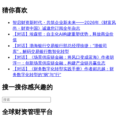
猜你喜欢
智启财资新时代・共筑企业新未来——2026年《财富风
尚・财资中国》诚邀您订阅全年杂志
【对话】埃森哲：自主化AI构建重塑优势，释放商业价
值
【对话】渤海银行交易银行部总经理徐捷：“渤银司
库”，解码交易银行数智化转型
【对话】《场景供应链金融：将风口变成蓝海》作者胡
淳一：创新场景供应链金融，构建产业链共赢生态
【对话】《财务数字化转型实践手册》作者郝志越：财
务数字化转型的“纲”与“行”
搜一搜你感兴趣的
全球财资管理平台