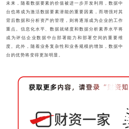
未来，随着数据要素的价值被进一步开发利用，数据中
台也将成为激活数据要素潜能的重要因素，而增强对其
背后数据和分析资产的管理，则将逐渐成为企业的工作
重点。信息化水平、数据就绪度和数据分析素养水平将
成为评估企业数据中台部署能力和部署空间的重要维
度。此外，随着业务复杂性和业务规模的增加，数据中
台的优势将变得更加明显。