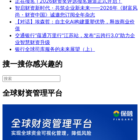
正在报名 | 2026财资奖评选报名通道正式开启！
智启财资新时代・共筑企业新未来——2026年《财富风
尚・财资中国》诚邀您订阅全年杂志
【对话】埃森哲：自主化AI构建重塑优势，释放商业价
值
交通银行“蕴通万里行”江苏站，发布“云跨行3.0”助力企
业智慧财资升级
银行全球司库服务的未来展望（上）
搜一搜你感兴趣的
全球财资管理平台