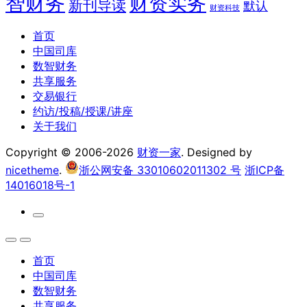
智财务
财资实务
新刊导读
默认
财资科技
首页
中国司库
数智财务
共享服务
交易银行
约访/投稿/授课/讲座
关于我们
Copyright © 2006-2026
财资一家
. Designed by
nicetheme
.
浙公网安备 33010602011302 号
浙ICP备
14016018号-1
首页
中国司库
数智财务
共享服务