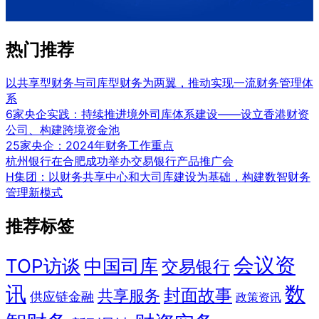
热门推荐
以共享型财务与司库型财务为两翼，推动实现一流财务管理体
系
6家央企实践：持续推进境外司库体系建设——设立香港财资
公司、构建跨境资金池
25家央企：2024年财务工作重点
杭州银行在合肥成功举办交易银行产品推广会
H集团：以财务共享中心和大司库建设为基础，构建数智财务
管理新模式
推荐标签
会议资
TOP访谈
中国司库
交易银行
讯
数
封面故事
共享服务
供应链金融
政策资讯