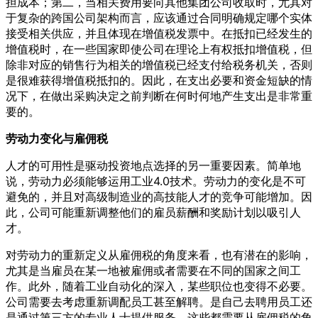
担成本；第二，当相关费用要向其他集团公司收取时，尤其对
于复杂的跨国公司架构而言，应该通过合同明确规定哪个实体
接受相关供应，并且体现在增值税发票中。在抵扣已经发生的
增值税时，在一些国家即使公司在理论上有权抵扣增值税，但
除非对应的销售行为相关的增值税已经支付给税务机关，否则
是很难获得增值税抵扣的。因此，在支出必要和资金短缺的情
况下，在做出采购决定之前判断在何时何地产生支出是非常重
要的。
劳动力变化与雇佣税
人才的可用性是驱动投资地点选择的另一重要因素。简单地
说，劳动力必须能够运用工业4.0技术。劳动力的变化是不可
避免的，并且对高级制造业的高技能人才的竞争可能增加。因
此，公司可能重新调整他们的雇员薪酬和奖励计划以吸引人
才。
对劳动力的重新定义从雇佣税的角度来看，也有潜在的影响，
尤其是当雇员在某一地被雇佣或者需要在不同的国家之间工
作。此外，随着工业自动化的深入，某些职位也变得不必要。
公司需要去考虑重新调配员工甚至解聘。是自己去聘用员工还
是通过第三方的专业人士提供服务，这些都需要从雇佣税的角