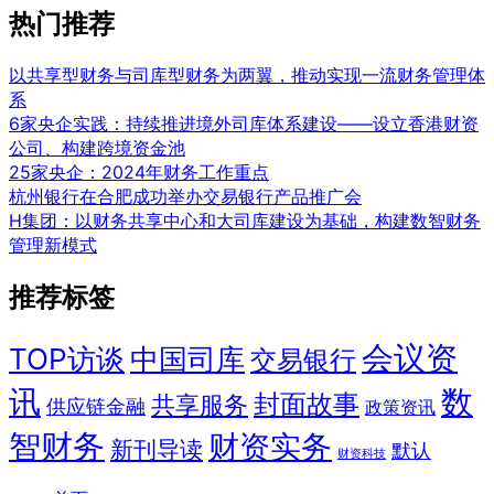
热门推荐
以共享型财务与司库型财务为两翼，推动实现一流财务管理体
系
6家央企实践：持续推进境外司库体系建设——设立香港财资
公司、构建跨境资金池
25家央企：2024年财务工作重点
杭州银行在合肥成功举办交易银行产品推广会
H集团：以财务共享中心和大司库建设为基础，构建数智财务
管理新模式
推荐标签
会议资
TOP访谈
中国司库
交易银行
讯
数
封面故事
共享服务
供应链金融
政策资讯
智财务
财资实务
新刊导读
默认
财资科技