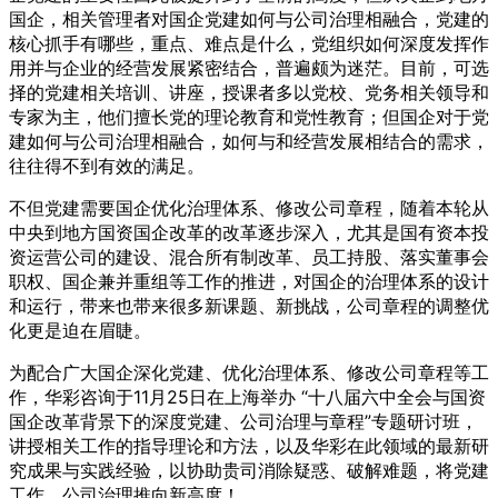
国企，相关管理者对国企党建如何与公司治理相融合，党建的
核心抓手有哪些，重点、难点是什么，党组织如何深度发挥作
用并与企业的经营发展紧密结合，普遍颇为迷茫。目前，可选
择的党建相关培训、讲座，授课者多以党校、党务相关领导和
专家为主，他们擅长党的理论教育和党性教育；但国企对于党
建如何与公司治理相融合，如何与和经营发展相结合的需求，
往往得不到有效的满足。
不但党建需要国企优化治理体系、修改公司章程，随着本轮从
中央到地方国资国企改革的改革逐步深入，尤其是国有资本投
资运营公司的建设、混合所有制改革、员工持股、落实董事会
职权、国企兼并重组等工作的推进，对国企的治理体系的设计
和运行，带来也带来很多新课题、新挑战，公司章程的调整优
化更是迫在眉睫。
为配合广大国企深化党建、优化治理体系、修改公司章程等工
作，华彩咨询于11月25日在上海举办 “十八届六中全会与国资
国企改革背景下的深度党建、公司治理与章程”专题研讨班，
讲授相关工作的指导理论和方法，以及华彩在此领域的最新研
究成果与实践经验，以协助贵司消除疑惑、破解难题，将党建
工作、公司治理推向新高度！