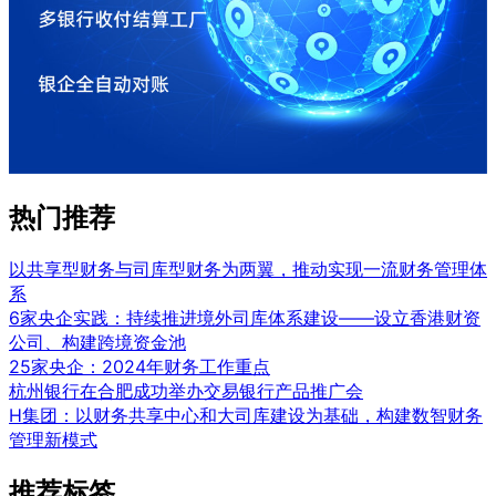
热门推荐
以共享型财务与司库型财务为两翼，推动实现一流财务管理体
系
6家央企实践：持续推进境外司库体系建设——设立香港财资
公司、构建跨境资金池
25家央企：2024年财务工作重点
杭州银行在合肥成功举办交易银行产品推广会
H集团：以财务共享中心和大司库建设为基础，构建数智财务
管理新模式
推荐标签