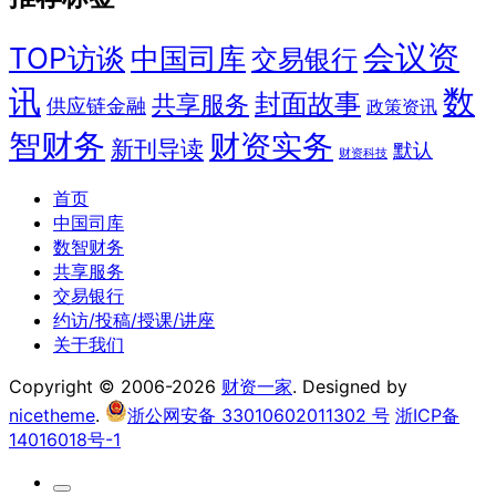
会议资
TOP访谈
中国司库
交易银行
讯
数
封面故事
共享服务
供应链金融
政策资讯
智财务
财资实务
新刊导读
默认
财资科技
首页
中国司库
数智财务
共享服务
交易银行
约访/投稿/授课/讲座
关于我们
Copyright © 2006-2026
财资一家
. Designed by
nicetheme
.
浙公网安备 33010602011302 号
浙ICP备
14016018号-1