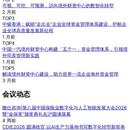
可视、可控、可预测，迈向境外财资中心的数智化转型
2 月前
TOP3
中银香港：赋能“走出去”企业全球资金管理体系建设，护航企
业全球高质量发展新征程
1 月前
TOP4
中国一汽境外财资中心构建「五个一」资金管理体系，引领境
外司库管理新实践
1 月前
TOP5
解读境外财资中心建设，助力世界一流企业海外资金管理
3 月前
会议动态
瞻仕咨询|第八届中国保险业数字化与人工智能发展大会2026
暨“金保奖”颁奖典礼在沪圆满落幕
4 周前
CDIE2026 圆满收官 以AI生产力落地书写数字化转型新答卷