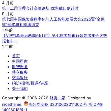
4 月前
第十二届管理会计高峰论坛 优惠截止倒计时
9 月前
第七届中国保险业数字化与人工智能发展大会2025暨“金保
奖”颁奖典礼圆满结束
1 年前
【VIP招募最后两周倒计时】第七届零售银行领导者年会火热
报名中！
1 年前
首页
中国司库
数智财务
共享服务
交易银行
约访/投稿/授课/讲座
关于我们
Copyright © 2006-2026
财资一家
. Designed by
nicetheme
.
浙公网安备 33010602011302 号
浙ICP备
14016018号-1