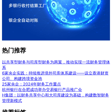
热门推荐
以共享型财务与司库型财务为两翼，推动实现一流财务管理体
系
6家央企实践：持续推进境外司库体系建设——设立香港财资
公司、构建跨境资金池
25家央企：2024年财务工作重点
杭州银行在合肥成功举办交易银行产品推广会
H集团：以财务共享中心和大司库建设为基础，构建数智财务
管理新模式