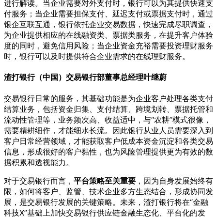
进行解读。当企业需要对外支付时，银行可以为其提供快速支
付服务；当企业需要担保支付、延迟支付或票据支付时，通过
银企互联互通，银行依托企业交易数据，快速完成尽职调查，
为企业提供相应的在线融资类、票据类服务，在提升客户体验
度的同时，避免信用风险；当企业资金充裕需要投资理财服务
时，银行可以及时提供符合企业需求的在线理财服务。
渣打银行（中国）交易银行部董事总经理叶继蔚
交易银行日常的服务，其基础功能是为企业客户处理各类支付
结算业务，包括资金归集、支付结算、跨境划转、票据托管和
流动性管理等，业务频次高、收益适中，与“农耕”模式很像，
需要精耕细作，才能细水长流。因此银行从业人员需要深入到
客户日常经营领域，才能获取客户低成本资金沉淀和各类交易
信息，形成很好的客户黏性，也为风险管理提供更为有效的数
据积累和透视能力。
对于交易银行而言，
平台策略至关重要
，因为自身发展始终有
限，如何将客户、监管、技术企业多方生态结合，形成协同发
展，是交易银行发展的关键策略。未来，渣打银行将在“金融
科技X”基础上加快交易银行供应链金融生态化、平台化的发