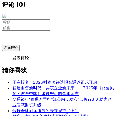
评论 (0)
发布评论
发表评论
猜你喜欢
正在报名 | 2026财资奖评选报名通道正式开启！
智启财资新时代・共筑企业新未来——2026年《财富风
尚・财资中国》诚邀您订阅全年杂志
交通银行“蕴通万里行”江苏站，发布“云跨行3.0”助力企
业智慧财资升级
银行全球司库服务的未来展望（上）