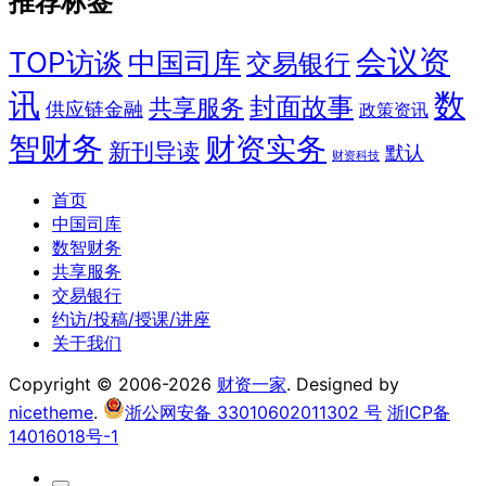
推荐标签
会议资
TOP访谈
中国司库
交易银行
讯
数
封面故事
共享服务
供应链金融
政策资讯
智财务
财资实务
新刊导读
默认
财资科技
首页
中国司库
数智财务
共享服务
交易银行
约访/投稿/授课/讲座
关于我们
Copyright © 2006-2026
财资一家
. Designed by
nicetheme
.
浙公网安备 33010602011302 号
浙ICP备
14016018号-1