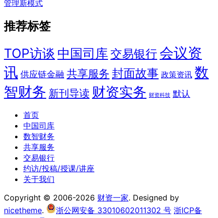
管理新模式
推荐标签
会议资
TOP访谈
中国司库
交易银行
讯
数
封面故事
共享服务
供应链金融
政策资讯
智财务
财资实务
新刊导读
默认
财资科技
首页
中国司库
数智财务
共享服务
交易银行
约访/投稿/授课/讲座
关于我们
Copyright © 2006-2026
财资一家
. Designed by
nicetheme
.
浙公网安备 33010602011302 号
浙ICP备