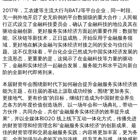
2017年，工农建等主流大行与BATJ等平台企业，同一时段、
无一例外地开启了史无前例的平台数据级的重大合作；人民银
行正式设立了金融科技委员会，确认了金融科技的地位及其在
驱动金融创新、更好服务实体经济方面起的重要作用；数据智
能、区块链等新技术，正日益成熟，开始应用于金融服务领
域，更好地在解决金融与实体经济对接之间的安全与信任问
题。这不仅意味着，平台化企业已然成为中国实体经济发展的
主流形态，更重要的是，这揭示了在金融科技等力量的驱动
下，金融和实体经济一起融合发展，服务能力和水平迈向新台
阶的全新时代即将到来。
本届财资年会围绕新时代下如何融合提升金融服务实体经济效
能为主题，在往届的基础上汲取成功经验，围绕“更加务实、
更接地气、更有价值”的目标，继续打造成为中国财资业界生
态各方的年度价值创造场所。以一场年会和一场典礼，带动一
方伙伴，共同办会，共创“金融服务实体经济的效率提升成
果”，并以全媒体和O2O 线上线下互动一体化方式，传播先进
的财资管理和经营理念和“金融服务实体经济”的创新成果、最
佳的财资管理和交易金融服务实践；内容将更加丰富，更为务
实，全面加强与会者的互动与连接，提升其参与感、体验感和