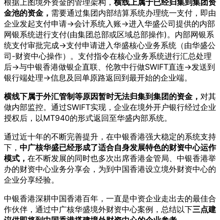
根据上图境外资金的管理架构，
横线上属于已经归集到集团资
金池的资金，
需要通过集团内部结算系统办理统一支付，即由
企业发起支付申请→会计系统入账→进入华盛公司提供的内部
网银系统进行支付(由集团总部或区域总部操作)。内部网银系
统支付审批完成→支付申请进入华盛核心业务系统（由华盛公
司-财资中心操作）。支付指令在核心业务系统进行汇总处理
后→与中银香港做银企直联、伦敦中行做SWIFT直连→发送到
银行端处理→信息及回单原路返回到最开始的企业端。
横线下属于外汇管制等原因暂时无法归集到集团的资金，
对其
做内部监控。通过SWIFT实现，企业在境外开户银行经过企业
授权后，以MT940的形式返回至华盛内部系统。
通过近十年的不断完善提升，在中银香港强大稳定的系统支持
下，
中广核华盛已经形成了适合自身发展特色的财资中心运作
模式，
在不断发展的同时也多次出席香港金管局、中银香港举
办的财资中心业务分享会，为到中国香港设立境外财资中心的
企业分享经验。
中银香港深耕中国香港百年，一直是中资企业走出去的最佳合
作伙伴，通过中广核华盛境外财资中心案例，总结以下
三点建
议供即将到中国香港搭建境外财资中心的企业参考。