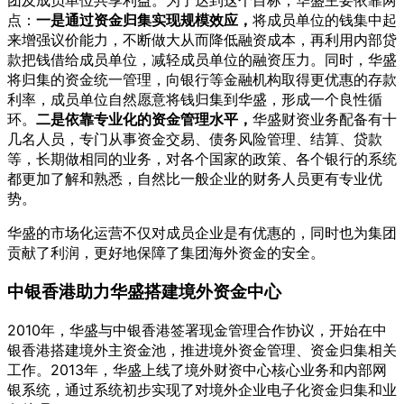
团及成员单位共享利益。为了达到这个目标，华盛主要依靠两
点：
一是通过资金归集实现规模效应，
将成员单位的钱集中起
来增强议价能力，不断做大从而降低融资成本，再利用内部贷
款把钱借给成员单位，减轻成员单位的融资压力。同时，华盛
将归集的资金统一管理，向银行等金融机构取得更优惠的存款
利率，成员单位自然愿意将钱归集到华盛，形成一个良性循
环。
二是依靠专业化的资金管理水平，
华盛财资业务配备有十
几名人员，专门从事资金交易、债务风险管理、结算、贷款
等，长期做相同的业务，对各个国家的政策、各个银行的系统
都更加了解和熟悉，自然比一般企业的财务人员更有专业优
势。
华盛的市场化运营不仅对成员企业是有优惠的，同时也为集团
贡献了利润，更好地保障了集团海外资金的安全。
中银香港助力华盛搭建
境外资金中心
2010年，华盛与中银香港签署现金管理合作协议，开始在中
银香港搭建境外主资金池，推进境外资金管理、资金归集相关
工作。2013年，华盛上线了境外财资中心核心业务和内部网
银系统，通过系统初步实现了对境外企业电子化资金归集和业