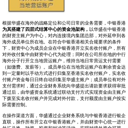
根据华盛在海外的战略定位和公司日常的业务需要，中银香港
为其搭建了四层式结算中心的资金池架构，
以华盛在中银香港
的财资主账户为中心，对内连接境内集团总部，对外延申到各
海外成员单位所在地。在符合中银香港相关合规要求的条件
下，财资中心为成员企业在中银香港开立实名收付账户，所有
对外收付集中由财资中心代为处理；同时在公司所在地的中行
海外分子行开立当地营运账户，维持当地日常营运支付需要
（如缴费、发薪等）。成员单位在当地营运账户在剩余资金达
到一定量时以手动方式进行归集至香港实名收付账户，实名收
付账户资金每日日终自动归集至华盛主账户；成员单位有对外
支付需求时，通过企业财务系统向华盛提出请款要求获得审批
通过后，由华盛资金系统通过联动支付方式实现资金由主账户
下拨至实名收付账户并完成对外付款，支付额度由主账户按实
际需要控制。
在操作渠道方面，华盛通过企业财务系统与中银香港进行银企
直联，操作所有开立在中银香港账户，并由财资中心统一进行
外汇兑换、融资、投资和对冲等活动，实现对境外资金可视、