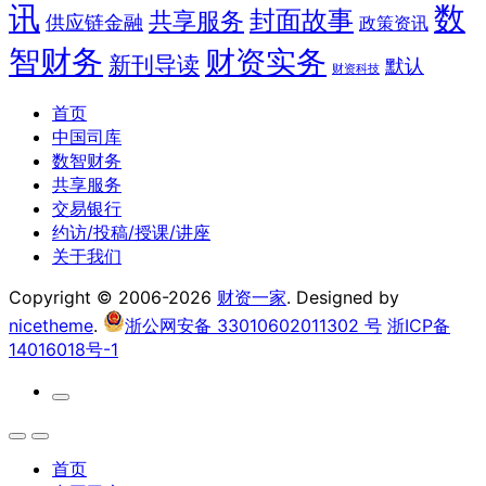
讯
数
封面故事
共享服务
供应链金融
政策资讯
智财务
财资实务
新刊导读
默认
财资科技
首页
中国司库
数智财务
共享服务
交易银行
约访/投稿/授课/讲座
关于我们
Copyright © 2006-2026
财资一家
. Designed by
nicetheme
.
浙公网安备 33010602011302 号
浙ICP备
14016018号-1
首页