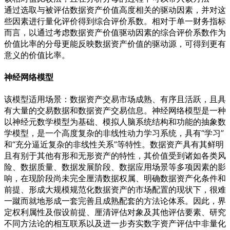
通过选取与被评估数据资产价值高度相关的驱动因素，并对这
些因素进行量化评价得到综合评价系数。相对于单一财务指标
而言，以通过考虑数据资产价值驱动因素的综合评价系数作为
价值比率的分母更能反映数据资产价值的驱动源，可得到更有
意义的价值比率。
神经网络模型
该模型适用场景：数据资产交易市场成熟、有序且活跃，且具
有大量的交易数据和数据资产交易信息。神经网络模型是一种
以神经元数学模型为基础、模拟人脑系统结构和功能的抽象数
学模型，是一个高度复杂的非线性动力学习系统，具有“学习”
和“充分逼近复杂的非线性关系”等特性。数据资产具有其鲜明
且有别于其他有形和无形资产的特性，其价值受到诸如各类风
险、数据质量、数据发展阶段、数据应用场景等多项因素的影
响，在现阶段尚未完全厘清数据权属、明确数据资产化条件和
前提、形成大规模规范化数据资产的市场配置的现状下，很难
一蹴而就地形成一套完善且成熟配套的方法论体系。因此，界
定权利属性及假设前提、厘清评估对象及其他评估要素、研究
不同方法论的相互联系以及进一步夯实数字资产评估中非量化