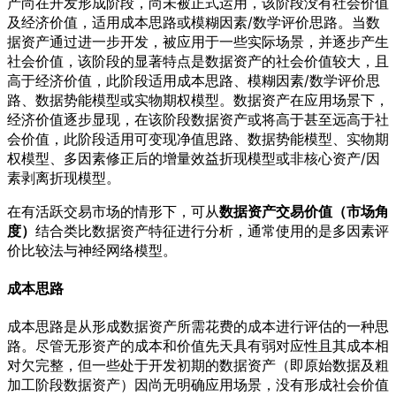
产尚在开发形成阶段，尚未被正式运用，该阶段没有社会价值
及经济价值，适用成本思路或模糊因素/数学评价思路。当数
据资产通过进一步开发，被应用于一些实际场景，并逐步产生
社会价值，该阶段的显著特点是数据资产的社会价值较大，且
高于经济价值，此阶段适用成本思路、模糊因素/数学评价思
路、数据势能模型或实物期权模型。数据资产在应用场景下，
经济价值逐步显现，在该阶段数据资产或将高于甚至远高于社
会价值，此阶段适用可变现净值思路、数据势能模型、实物期
权模型、多因素修正后的增量效益折现模型或非核心资产/因
素剥离折现模型。
在有活跃交易市场的情形下，可从
数据资产交易价值（市场角
度）
结合类比数据资产特征进行分析，通常使用的是多因素评
价比较法与神经网络模型。
成本思路
成本思路是从形成数据资产所需花费的成本进行评估的一种思
路。尽管无形资产的成本和价值先天具有弱对应性且其成本相
对欠完整，但一些处于开发初期的数据资产（即原始数据及粗
加工阶段数据资产）因尚无明确应用场景，没有形成社会价值