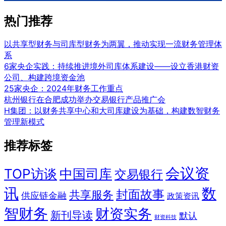
热门推荐
以共享型财务与司库型财务为两翼，推动实现一流财务管理体
系
6家央企实践：持续推进境外司库体系建设——设立香港财资
公司、构建跨境资金池
25家央企：2024年财务工作重点
杭州银行在合肥成功举办交易银行产品推广会
H集团：以财务共享中心和大司库建设为基础，构建数智财务
管理新模式
推荐标签
会议资
TOP访谈
中国司库
交易银行
讯
数
封面故事
共享服务
供应链金融
政策资讯
智财务
财资实务
新刊导读
默认
财资科技