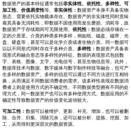
数据资产的基本特征通常包括
非实体性、依托性、多样性、可
加工性、价值易变性
等。
非实体性：
数据资产本身不具备实物
形态，需要依托实物载体存在。数据资产的非实体性同时意味
着其具备无消耗性，即数据不因使用而发生磨损、消耗等，故
数据资产于存续期间可无限使用。
依托性：
数据必须存储在一
定的介质里。介质的种类多种多样，例如纸、磁盘、磁带、光
盘、硬盘等，甚至可以是化学介质或者生物介质。同一数据可
以以不同形式同时存在于多种介质。
多样性：
数据资产具备表
现形式和融合形态等多样性的特征。数据的表现形式包括数
字、表格、图像、文字、光电信号，甚至生物信息等。此外，
数据库技术与数据、数字媒体与数字制作特技等融合，也可产
生多样的数据资产。多样的信息可以通过不同方法进行互相转
换，从而满足不同数据消费者的需求。该多样性表现在数据消
费者上则是使用方式的不确定性。不同数据类型拥有不同的处
理方式，同一数据资产也可以有多种使用方式。数据应用的不
确定性导致数据资产的价值变化波动较大。
可加工性：
数据可以被维护、更新、补充、增加，也可以被删
除、合并、归集、消除冗余，还可以被分析、提炼、挖掘、加
工，从而得到更深层次的数据资源。