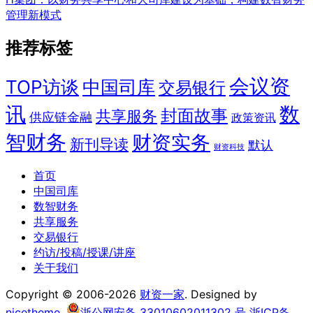
管理新模式
推荐标签
会议资
TOP访谈
中国司库
交易银行
讯
数
封面故事
共享服务
供应链金融
政策资讯
智财务
财资实务
新刊导读
默认
财资科技
首页
中国司库
数智财务
共享服务
交易银行
约访/投稿/授课/讲座
关于我们
Copyright © 2006-2026
财资一家
. Designed by
nicetheme
.
浙公网安备 33010602011302 号
浙ICP备