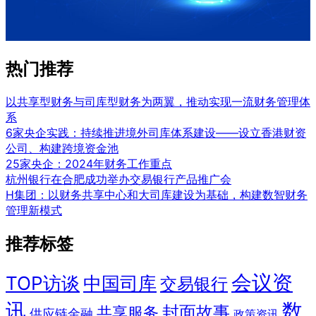
热门推荐
以共享型财务与司库型财务为两翼，推动实现一流财务管理体
系
6家央企实践：持续推进境外司库体系建设——设立香港财资
公司、构建跨境资金池
25家央企：2024年财务工作重点
杭州银行在合肥成功举办交易银行产品推广会
H集团：以财务共享中心和大司库建设为基础，构建数智财务
管理新模式
推荐标签
会议资
TOP访谈
中国司库
交易银行
讯
数
封面故事
共享服务
供应链金融
政策资讯