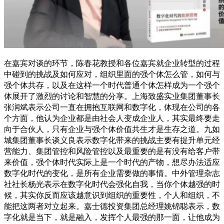
在嘉宾对谈的环节，陈春花教授和各位嘉宾就企业转型的过程
中碰到的挑战及如何应对，组织里面的强个体怎么管，如何与
强个体共存，以及在这样一个时代普通个体怎样成为一个强个
体展开了激烈的讨论和智慧的分享。上海致盛实业集团董事长
张润斌表示公司一直在拥抱互联网和数字化，体现在公司的各
个方面，他认为企业都是由社会人变成企业人，其实最终要走
向于合伙人，只有企业与强个体价值共生才是生存之道。九如
城集团董事长谈义良表示数字化带来的挑战主要有提升单元经
营能力、集团管控和风险管控以及最重要的是有没有给客户带
来价值，强个体时代实际上是一个时代的产物，想尽办法适应
数字化时代的变化，是所有企业需要做的事情。中外管理杂志
社社长杨光表示在数字化时代会强化自我，当你个体越强的时
候，其实你反而应该越意识到组织的重要性，个人和组织，不
能把这两者对立起来。嘉士德投资集团总经理姚锦聪表示，数
字化就是当下，就是融入，发挥个人最强的那一面，让他成为