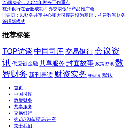
25家央企：2024年财务工作重点
杭州银行在合肥成功举办交易银行产品推广会
H集团：以财务共享中心和大司库建设为基础，构建数智财务
管理新模式
推荐标签
会议资
TOP访谈
中国司库
交易银行
讯
数
封面故事
共享服务
供应链金融
政策资讯
智财务
财资实务
新刊导读
默认
财资科技
首页
中国司库
数智财务
共享服务
交易银行
约访/投稿/授课/讲座
关于我们