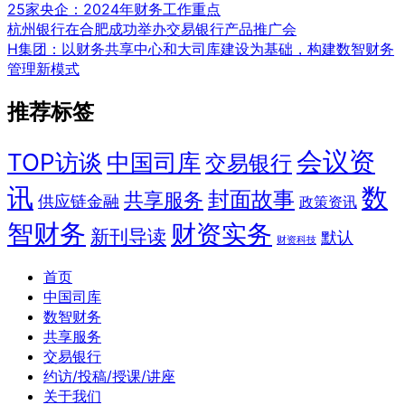
25家央企：2024年财务工作重点
杭州银行在合肥成功举办交易银行产品推广会
H集团：以财务共享中心和大司库建设为基础，构建数智财务
管理新模式
推荐标签
会议资
TOP访谈
中国司库
交易银行
讯
数
封面故事
共享服务
供应链金融
政策资讯
智财务
财资实务
新刊导读
默认
财资科技
首页
中国司库
数智财务
共享服务
交易银行
约访/投稿/授课/讲座
关于我们