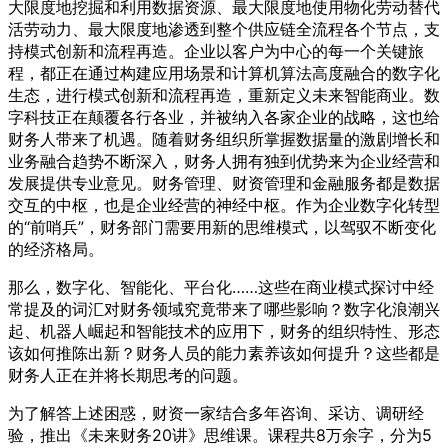
大限度地挖掘和利用数据资源、最大限度地使用物化劳动替代
活劳动力、最大限度地渗透到整个供应链全流程各个节点，支
持模式创新和流程再造。企业以客户为中心的每一个关键旅
程，都正在通过构建应用场景和计算机算法高度融合的数字化
生态，进行模式创新和流程再造，重新定义未来智能商业。数
字科技正在颠覆各行各业，并被纳入各家企业的战略，这也给
财务人带来了机遇。随着财务组织所掌握数据量的激剧增长和
业务融合趋势不断深入，财务人拥有独到优势来为企业经营和
发展提供专业意见。财务管理、财资管理和金融服务都是数据
交互的中枢，也是企业经营的神经中枢。作为企业数字化转型
的“前哨兵”，财务部门需要用新的思维模式，以驾驭不断变化
的经济格局。
那么，数字化、智能化、平台化……这些在商业模式探讨中经
常提及的词汇对财务领域究竟带来了哪些影响？数字化浪潮兴
起、机器人崛起和智能技术的应用下，财务的组织特性、形态
该如何推陈出新？财务人员的能力素养该如何提升？这些都是
财务人正在并将长期思考的问题。
为了解答上述困惑，财资一家结合多年咨询、采访、调研经
验，推出《未来财务20讲》思维课。课程共8万余字，分为5