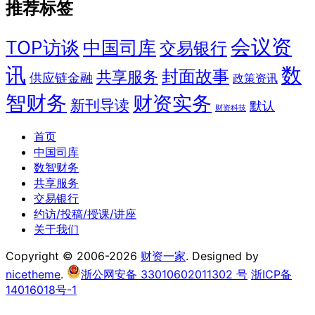
推荐标签
会议资
TOP访谈
中国司库
交易银行
讯
数
封面故事
共享服务
供应链金融
政策资讯
智财务
财资实务
新刊导读
默认
财资科技
首页
中国司库
数智财务
共享服务
交易银行
约访/投稿/授课/讲座
关于我们
Copyright © 2006-2026
财资一家
. Designed by
nicetheme
.
浙公网安备 33010602011302 号
浙ICP备
14016018号-1