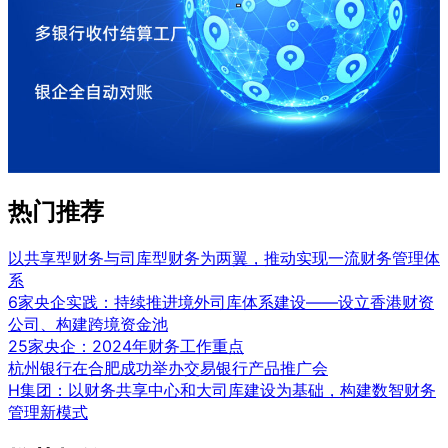
热门推荐
以共享型财务与司库型财务为两翼，推动实现一流财务管理体
系
6家央企实践：持续推进境外司库体系建设——设立香港财资
公司、构建跨境资金池
25家央企：2024年财务工作重点
杭州银行在合肥成功举办交易银行产品推广会
H集团：以财务共享中心和大司库建设为基础，构建数智财务
管理新模式