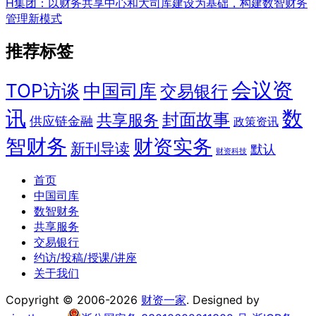
H集团：以财务共享中心和大司库建设为基础，构建数智财务
管理新模式
推荐标签
会议资
TOP访谈
中国司库
交易银行
讯
数
封面故事
共享服务
供应链金融
政策资讯
智财务
财资实务
新刊导读
默认
财资科技
首页
中国司库
数智财务
共享服务
交易银行
约访/投稿/授课/讲座
关于我们
Copyright © 2006-2026
财资一家
. Designed by