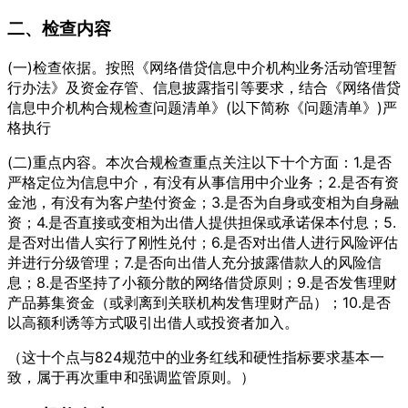
二、检查内容
(一)检查依据。按照《网络借贷信息中介机构业务活动管理暂
行办法》及资金存管、信息披露指引等要求，结合《网络借贷
信息中介机构合规检查问题清单》(以下简称《问题清单》)严
格执行
(二)重点内容。本次合规检查重点关注以下十个方面：1.是否
严格定位为信息中介，有没有从事信用中介业务；2.是否有资
金池，有没有为客户垫付资金；3.是否为自身或变相为自身融
资；4.是否直接或变相为出借人提供担保或承诺保本付息；5.
是否对出借人实行了刚性兑付；6.是否对出借人进行风险评估
并进行分级管理；7.是否向出借人充分披露借款人的风险信
息；8.是否坚持了小额分散的网络借贷原则；9.是否发售理财
产品募集资金（或剥离到关联机构发售理财产品）；10.是否
以高额利诱等方式吸引出借人或投资者加入。
（这十个点与824规范中的业务红线和硬性指标要求基本一
致，属于再次重申和强调监管原则。）