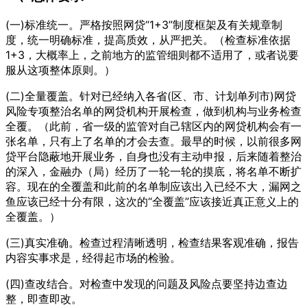
(一)标准统一。严格按照网贷“1+3”制度框架及有关规章制
度，统一明确标准，提高质效，从严把关。（检查标准依据
1+3，大概率上，之前地方的监管细则都不适用了，或者说要
服从这项整体原则。）
(二)全量覆盖。针对已经纳入各省(区、市、计划单列市)网贷
风险专项整治名单的网贷机构开展检查，做到机构与业务检查
全覆。（此前，省一级的监管对自己辖区内的网贷机构会有一
张名单，只有上了名单的才会去查。最早的时候，以前很多网
贷平台隐蔽地开展业务，自身也没有主动申报，后来随着整治
的深入，金融办（局）经历了一轮一轮的摸底，将名单不断扩
容。现在的全覆盖和此前的名单制应该出入已经不大，漏网之
鱼应该已经十分有限，这次的“全覆盖”应该接近真正意义上的
全覆盖。）
(三)真实准确。检查过程清晰透明，检查结果客观准确，报告
内容实事求是，经得起市场的检验。
(四)查改结合。对检查中发现的问题及风险点要坚持边查边
整，即查即改。