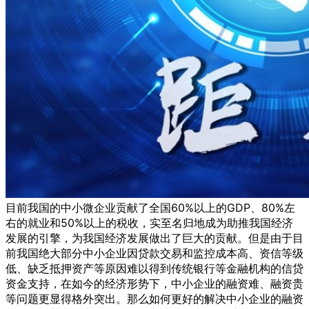
目前我国的中小微企业贡献了全国60%以上的GDP、80%左
右的就业和50%以上的税收，实至名归地成为助推我国经济
发展的引擎，为我国经济发展做出了巨大的贡献。但是由于目
前我国绝大部分中小企业因贷款交易和监控成本高、资信等级
低、缺乏抵押资产等原因难以得到传统银行等金融机构的信贷
资金支持，在如今的经济形势下，中小企业的融资难、融资贵
等问题更显得格外突出。那么如何更好的解决中小企业的融资