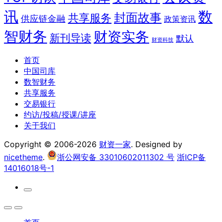
讯
数
封面故事
共享服务
供应链金融
政策资讯
智财务
财资实务
新刊导读
默认
财资科技
首页
中国司库
数智财务
共享服务
交易银行
约访/投稿/授课/讲座
关于我们
Copyright © 2006-2026
财资一家
. Designed by
nicetheme
.
浙公网安备 33010602011302 号
浙ICP备
14016018号-1