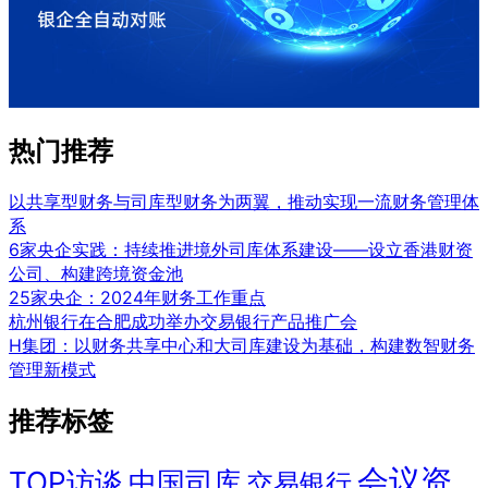
热门推荐
以共享型财务与司库型财务为两翼，推动实现一流财务管理体
系
6家央企实践：持续推进境外司库体系建设——设立香港财资
公司、构建跨境资金池
25家央企：2024年财务工作重点
杭州银行在合肥成功举办交易银行产品推广会
H集团：以财务共享中心和大司库建设为基础，构建数智财务
管理新模式
推荐标签
会议资
TOP访谈
中国司库
交易银行