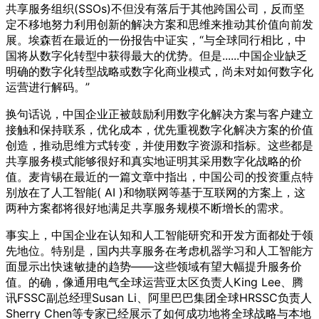
共享服务组织(SSOs)不但没有落后于其他跨国公司，反而坚
定不移地努力利用创新的解决方案和思维来推动其价值向前发
展。埃森哲在最近的一份报告中证实，“与全球同行相比，中
国将从数字化转型中获得最大的优势。但是......中国企业缺乏
明确的数字化转型战略或数字化商业模式，尚未对如何数字化
运营进行解码。”
换句话说，中国企业正被鼓励利用数字化解决方案与客户建立
接触和保持联系，优化成本，优先重视数字化解决方案的价值
创造，推动思维方式转变，并使用数字资源和指标。这些都是
共享服务模式能够很好和真实地证明其采用数字化战略的价
值。麦肯锡在最近的一篇文章中指出，中国公司的投资重点特
别放在了人工智能( AI )和物联网等基于互联网的方案上，这
两种方案都将很好地满足共享服务规模不断增长的需求。
事实上，中国企业在认知和人工智能研究和开发方面都处于领
先地位。特别是，国内共享服务在考虑机器学习和人工智能方
面显示出快速敏捷的趋势——这些领域有望大幅提升服务价
值。的确，像通用电气全球运营亚太区负责人King Lee、腾
讯FSSC副总经理Susan Li、阿里巴巴集团全球HRSSC负责人
Sherry Chen等专家已经展示了如何成功地将全球战略与本地