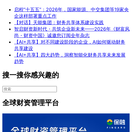
启程“十五五”：2026年，国家能源、中交集团等19家央
企这样部署重点工作
【对话】天能集团：财务共享体系建设实践
智启财资新时代・共筑企业新未来——2026年《财富风
尚・财资中国》诚邀您订阅全年杂志
【AI+共享】对不同建设阶段的企业，AI如何驱动财务
共享建设
【AI+共享】四大趋势，洞察智能化财务共享未来发展
趋势
搜一搜你感兴趣的
全球财资管理平台