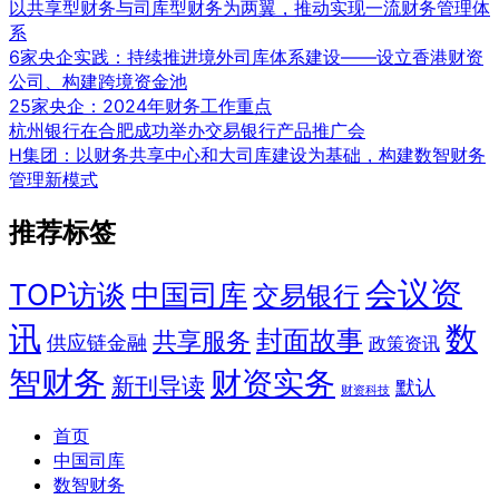
以共享型财务与司库型财务为两翼，推动实现一流财务管理体
系
6家央企实践：持续推进境外司库体系建设——设立香港财资
公司、构建跨境资金池
25家央企：2024年财务工作重点
杭州银行在合肥成功举办交易银行产品推广会
H集团：以财务共享中心和大司库建设为基础，构建数智财务
管理新模式
推荐标签
会议资
TOP访谈
中国司库
交易银行
讯
数
封面故事
共享服务
供应链金融
政策资讯
智财务
财资实务
新刊导读
默认
财资科技
首页
中国司库
数智财务